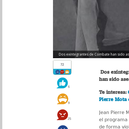
Dos exintegrantes de Combate han sido ase
72
Dos exinteg
han sido ase
6
Te interesa:
Pierre Mota
9
Jean Pierre 
25
el programa 
de forma vio