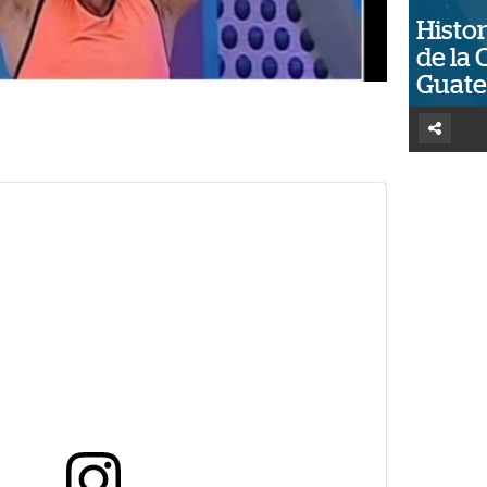
Histor
de la 
Guat