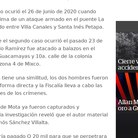
so ocurió el 26 de junio de 2020 cuando
tima de un ataque armado en el puente La
do entre Villa Canales y Santa Inés Petapa.
e el segundo caso ocurrió el pasado 23 de
o Ramírez fue atacado a balazos en el
Guacamayas y 10a. calle de la colonia
Cierre 
 zona 4 de Mixco.
acciden
tiene una similitud, los dos hombres fueron
orma directa y la Fiscalía lleva a cabo las
nes de los crímenes.
Allan 
 de Mota ya fueron capturados y
oro a 
a investigación reveló que el autor material
ós Sánchez Villalta.
ría pagado Q 20 mil para que se perpetrara