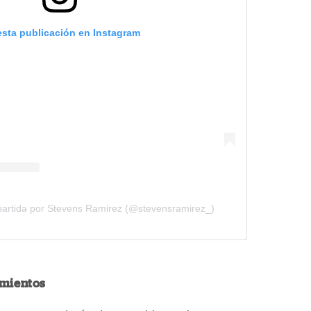
esta publicación en Instagram
partida por Stevens Ramirez (@stevensramirez_)
cimientos