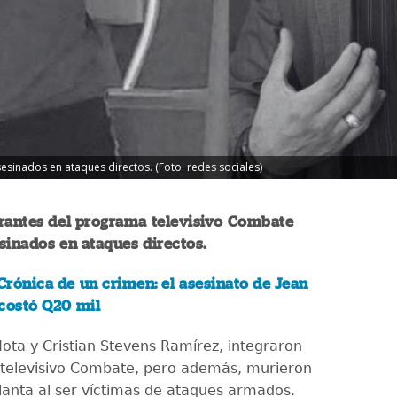
sinados en ataques directos. (Foto: redes sociales)
rantes del programa televisivo Combate
sinados en ataques directos.
Crónica de un crimen: el asesinato de Jean
 costó Q20 mil
Mota y Cristian Stevens Ramírez, integraron
televisivo Combate, pero además, murieron
lanta al ser víctimas de ataques armados.