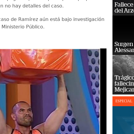
Fallece
ún no hay detalles del caso.
del Ar
 caso de Ramírez aún está bajo investigación
 Ministerio Público.
Surgen 
Alessan
Trágico
falleci
Mejica
ESPECIAL