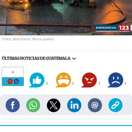
(Foto: Bomberos Municipales)
ÚLTIMAS NOTICIAS DE GUATEMALA
6
0
0
3
3