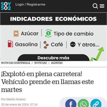
Login
/
Registrarme
NOTICIAS GUATEMALA
/
NOTICIAS
/
ALERTAS
¡Explotó en plena carretera!
Vehículo prende en llamas este
martes
Por Marilin Alvarez
02 de enero de 2024, 07:14