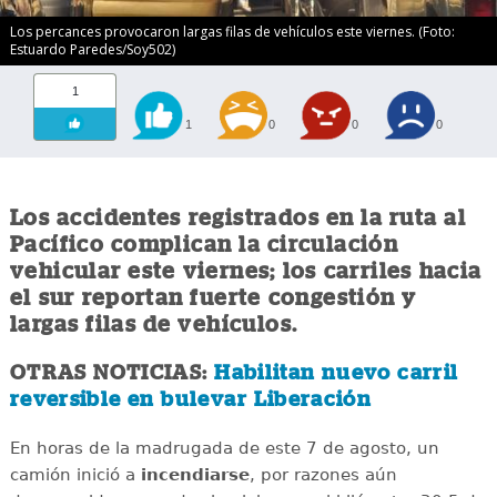
Los percances provocaron largas filas de vehículos este viernes. (Foto:
Estuardo Paredes/Soy502)
1
1
0
0
0
Los accidentes registrados en la ruta al
Pacífico complican la circulación
vehicular este viernes; los carriles hacia
el sur reportan fuerte congestión y
largas filas de vehículos.
OTRAS NOTICIAS:
Habilitan nuevo carril
reversible en bulevar Liberación
En horas de la madrugada de este 7 de agosto, un
camión inició a
incendiarse
, por razones aún