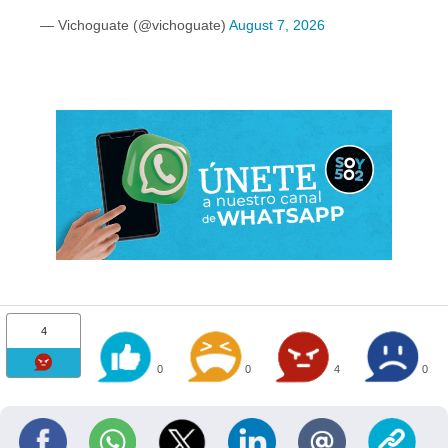
— Vichoguate (@vichoguate)
August 7, 2026
4
0
0
4
0