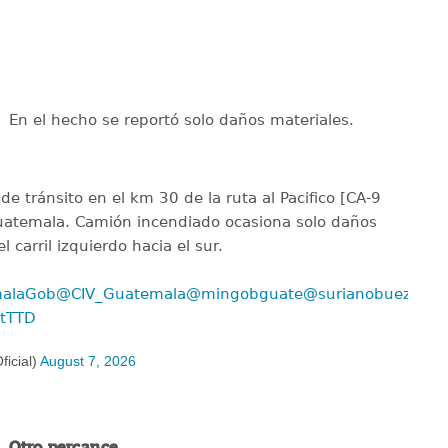
En el hecho se reportó solo daños materiales.
de tránsito en el km 30 de la ruta al Pacifico [CA-9
Guatemala. Camión incendiado ocasiona solo daños
 carril izquierdo hacia el sur.
alaGob
@CIV_Guatemala
@mingobguate
@surianobuezo
BtTTD
icial)
August 7, 2026
Otro percance