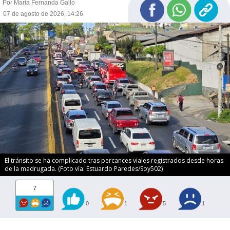
Por Maria Fernanda Gallo
07 de agosto de 2026, 14:26
El tránsito se ha complicado tras percances viales registrados desde horas
de la madrugada. (Foto vía: Estuardo Paredes/Soy502)
7
0
1
5
1