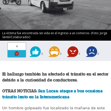
La víctima fue encontrada sin vida en el ingreso a un comercio. (Foto: Jorge
Senté/Colaborador)
4
0
0
4
0
El hallazgo también ha afectado el tránsito en el sector
debido a la curiosidad de conductores.
OTRAS NOTICIAS:
San Lucas: ataque a bus ocasiona
tránsito lento en la Interamericana
Un hombre golpeado fue localizado la mañana de este