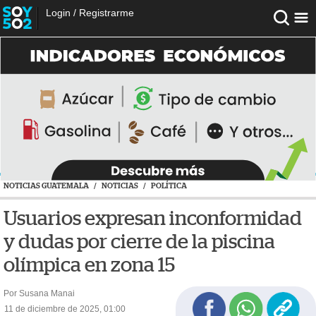
Login
/
Registrarme
NOTICIAS GUATEMALA
/
NOTICIAS
/
POLÍTICA
Usuarios expresan inconformidad
y dudas por cierre de la piscina
olímpica en zona 15
Por Susana Manai
11 de diciembre de 2025, 01:00