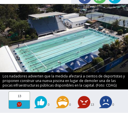
Los nadadores advierten que la medida afectará a cientos de deportistas y
proponen construir una nueva piscina en lugar de demoler una de las
pocas infraestructuras públicas disponibles en la capital. (Foto: CDAG)
13
0
0
13
0