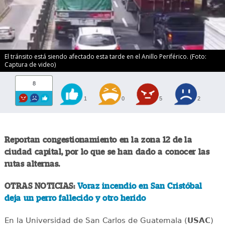
El tránsito está siendo afectado esta tarde en el Anillo Periférico. (Foto:
Captura de video)
8
1
0
5
2
Reportan congestionamiento en la zona 12 de la
ciudad capital, por lo que se han dado a conocer las
rutas alternas.
OTRAS NOTICIAS:
Voraz incendio en San Cristóbal
deja un perro fallecido y otro herido
En la Universidad de San Carlos de Guatemala (
USAC
)