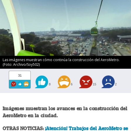
Las imágenes muestran cómo continúa la construcción del AeroMetro.
(Foto: Archivo/Soy502)
31
8
6
15
2
Imágenes muestran los avances en la construcción del
AeroMetro en la ciudad.
OTRAS NOTICIAS:
¡Atención! Trabajos del AeroMetro se