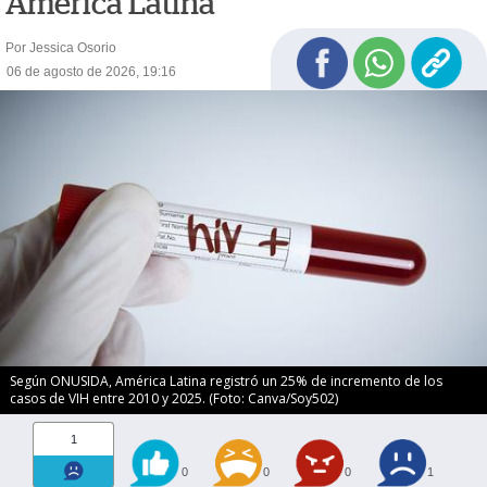
América Latina
Por Jessica Osorio
06 de agosto de 2026, 19:16
Según ONUSIDA, América Latina registró un 25% de incremento de los
casos de VIH entre 2010 y 2025. (Foto: Canva/Soy502)
1
0
0
0
1