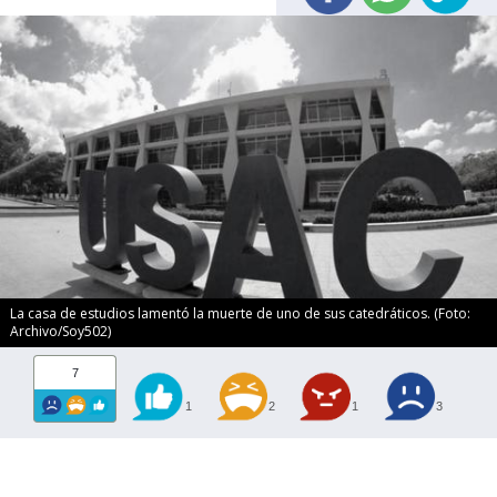
La casa de estudios lamentó la muerte de uno de sus catedráticos. (Foto:
Archivo/Soy502)
7
1
2
1
3