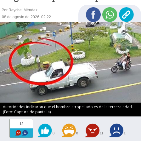
Por Reychel Méndez
08 de agosto de 2026, 02:22
Autoridades indicaron que el hombre atropellado es de la tercera edad.
(Foto: Captura de pantalla)
12
0
0
11
1