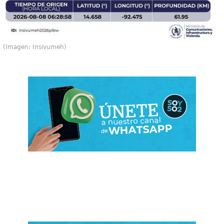
(Imagen: Insivumeh)