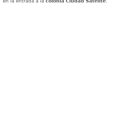
en la entrada a la
colonia Ciudad Satélite
.