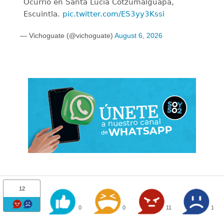
Ocurrió en Santa Lucía Cotzumalguapa,
Escuintla.
pic.twitter.com/ES3yy3Kssi
— Vichoguate (@vichoguate)
August 6, 2026
12
0
0
11
1