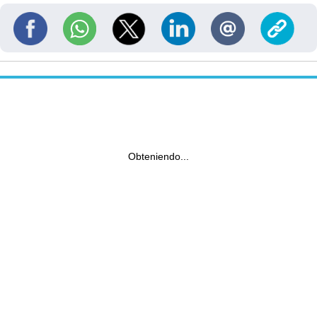
Obteniendo...