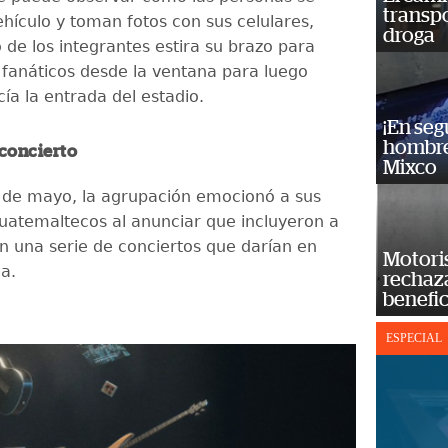
transp
ehículo y toman fotos con sus celulares,
droga
 de los integrantes estira su brazo para
s fanáticos desde la ventana para luego
cía la entrada del estadio.
¡En se
hombre
concierto
Mixco
 de mayo, la agrupación emocionó a sus
uatemaltecos al anunciar que incluyeron a
 una serie de conciertos que darían en
Motoris
a.
rechaz
benefic
ESPECIAL