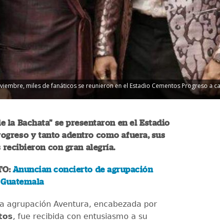
oviembre, miles de fanáticos se reunieron en el Estadio Cementos Progreso a can
e la Bachata" se presentaron en el Estadio
ogreso y tanto adentro como afuera, sus
s recibieron con gran alegría.
TO:
Anuncian concierto de agrupación
 Guatemala
a agrupación Aventura, encabezada por
tos
, fue recibida con entusiasmo a su