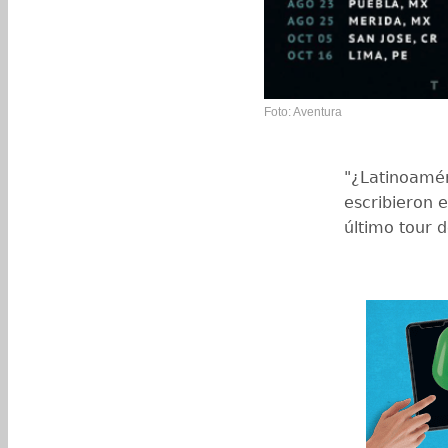
Foto: Aventura
"¿Latinoamér
escribieron e
último tour 