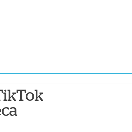
TikTok
eca