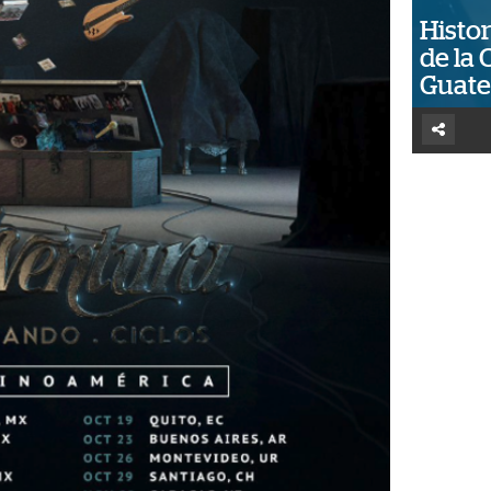
Histor
de la 
Guat