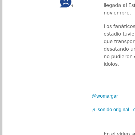
llegada al E
4
noviembre.
Los fanático
estadio tuvi
que transpor
desatando un
no pudieron o
ídolos.
@womargar
♬ sonido original -
En el video 