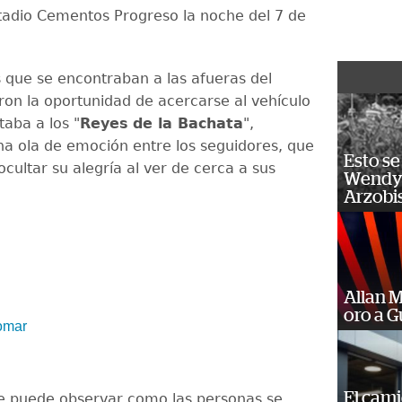
stadio Cementos Progreso la noche del 7 de
s que se encontraban a las afueras del
eron la oportunidad de acercarse al vehículo
taba a los "
Reyes
de la Bachata
",
a ola de emoción entre los seguidores, que
Esto se
cultar su alegría al ver de cerca a sus
Wendy 
Arzobi
Allan 
oro a 
 omar
El cam
se puede observar como las personas se