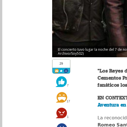
El concierto tuvo lugar la noche del 7 de n
Archivo/Soy502)
29
"Los Reyes d
Cementos Pr
fanáticos lo
7
EN CONTEX
17
Aventura en
1
La reconocid
Romeo
San