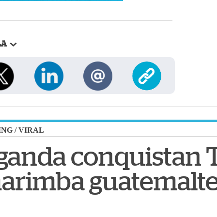
LA
ING
/
VIRAL
ganda conquistan 
marimba guatemalt