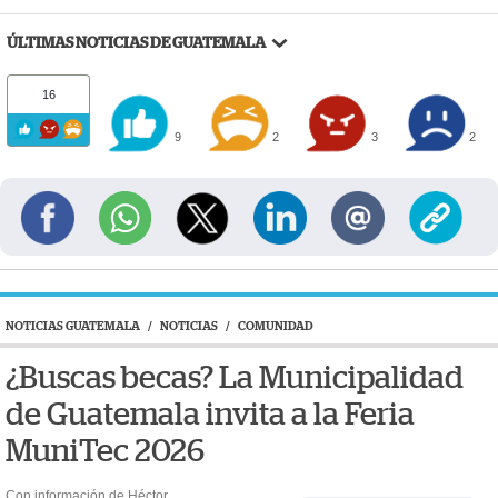
ÚLTIMAS NOTICIAS DE GUATEMALA
16
9
2
3
2
NOTICIAS GUATEMALA
/
NOTICIAS
/
COMUNIDAD
¿Buscas becas? La Municipalidad
de Guatemala invita a la Feria
MuniTec 2026
Con información de Héctor