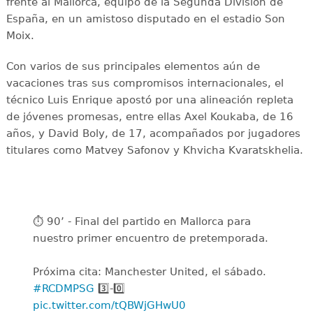
frente al Mallorca, equipo de la Segunda División de
España, en un amistoso disputado en el estadio Son
Moix.
Con varios de sus principales elementos aún de
vacaciones tras sus compromisos internacionales, el
técnico Luis Enrique apostó por una alineación repleta
de jóvenes promesas, entre ellas Axel Koukaba, de 16
años, y David Boly, de 17, acompañados por jugadores
titulares como Matvey Safonov y Khvicha Kvaratskhelia.
⏱️ 90’ - Final del partido en Mallorca para
nuestro primer encuentro de pretemporada.
Próxima cita: Manchester United, el sábado.
#RCDMPSG
3️⃣-0️⃣
pic.twitter.com/tQBWjGHwU0