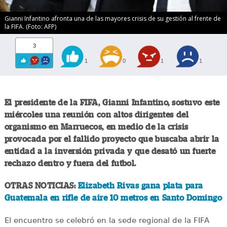
Gianni Infantino afronta una de las mayores crisis de su gestión al frente de
la FIFA. (Foto: AFP)
3
1
0
1
1
El presidente de la FIFA, Gianni Infantino, sostuvo este
miércoles una reunión con altos dirigentes del
organismo en Marruecos, en medio de la crisis
provocada por el fallido proyecto que buscaba abrir la
entidad a la inversión privada y que desató un fuerte
rechazo dentro y fuera del futbol.
OTRAS NOTICIAS:
Elizabeth Rivas gana plata para
Guatemala en rifle de aire 10 metros en Santo Domingo
El encuentro se celebró en la sede regional de la FIFA