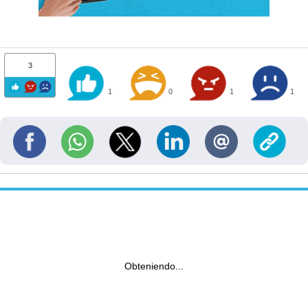
3
1
0
1
1
Obteniendo...