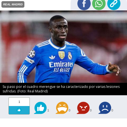
REAL MADRID
Su paso por el cuadro merengue se ha caracterizado por varias lesiones
sufridas. (Foto: Real Madrid)
1
1
0
0
0