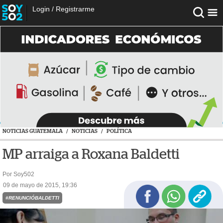
Login
/
Registrarme
NOTICIAS GUATEMALA
/
NOTICIAS
/
POLÍTICA
MP arraiga a Roxana Baldetti
Por Soy502
09 de mayo de 2015, 19:36
#RENUNCIÓBALDETTI