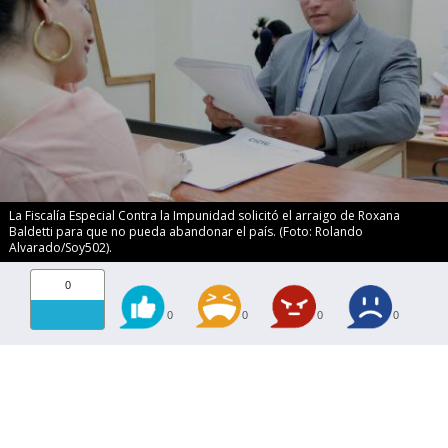
La Fiscalía Especial Contra la Impunidad solicitó el arraigo de Roxana
Baldetti para que no pueda abandonar el país. (Foto: Rolando
Alvarado/Soy502).
0
0
0
0
0