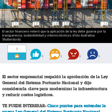
El sector financiero reiteró que la aplicación de la ley debe guiarse por la
transparencia, sostenibilidad y criterios técnicos. (Foto ilustrativa:
Shutterstock)
1
0
1
0
0
El sector empresarial respaldó la aprobación de la Ley
General del Sistema Portuario Nacional y dijo
considerarla clave para modernizar la infraestructura
y reducir costos logísticos.
TE PUEDE INTERESAR:
Cinco puntos para entender la