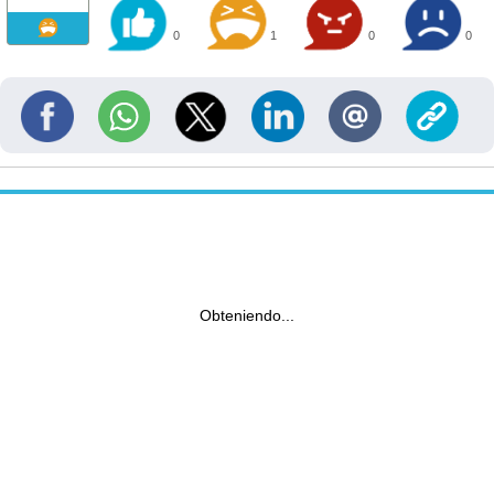
0
1
0
0
Obteniendo...