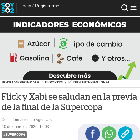
Login
/
Registrarme
NOTICIAS GUATEMALA
/
DEPORTES
/
FÚTBOL INTERNACIONAL
Flick y Xabi se saludan en la previa
de la final de la Supercopa
Con información de Agencias
10 de enero de 2026, 12:03
#SUPERCOPA