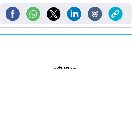
Obteniendo...