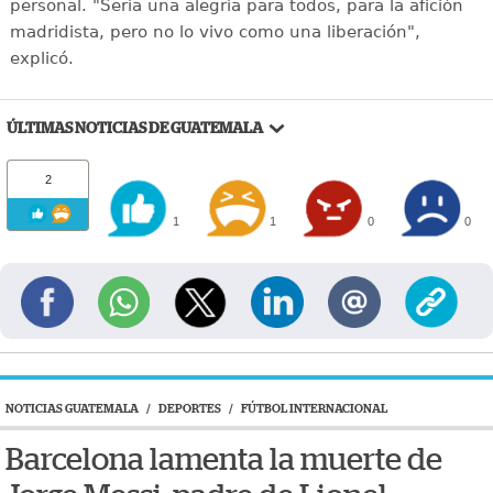
personal. "Sería una alegría para todos, para la afición
madridista, pero no lo vivo como una liberación",
explicó.
ÚLTIMAS NOTICIAS DE GUATEMALA
2
1
1
0
0
NOTICIAS GUATEMALA
/
DEPORTES
/
FÚTBOL INTERNACIONAL
Barcelona lamenta la muerte de