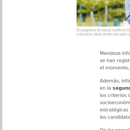
El programa de becas confirmó 91
y técnicos, tanto dentro del país co
Mendoza inf
se han regis
el momento, 
Además, info
en la
segun
los criterios
socioeconómi
estratégicas 
los candidat