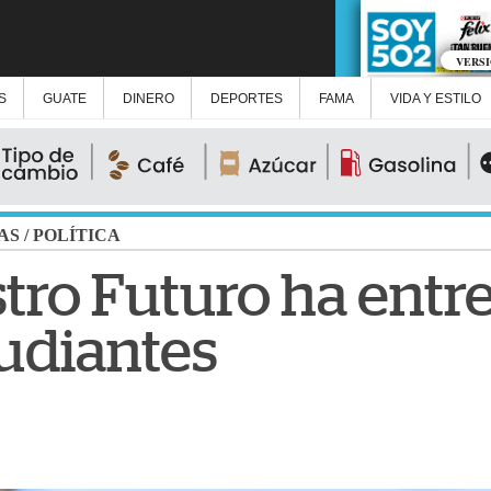
VERS
S
GUATE
DINERO
DEPORTES
FAMA
VIDA Y ESTILO
AS
/
POLÍTICA
tro Futuro ha entr
tudiantes