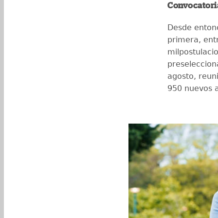
Convocatori
Desde entonc
primera, ent
milpostulaci
preseleccion
agosto, reuni
950 nuevos a