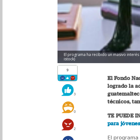
El programa ha recibido un masivo interés 
istock)
9
El Fondo Na
logrado la a
guatemalteco
3
técnicos, ta
0
TE PUEDE I
para jóvenes
2
El programa 