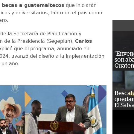
 becas a guatemaltecos
que iniciarán
icos y universitarios, tanto en el país como
ero.
 de la Secretaría de Planificación y
 de la Presidencia (Segeplan),
Carlos
explicó que el programa, anunciado en
"Enven
024, avanzó del diseño a la implementación
son ab
 un año.
Guatem
Rescat
quedaro
El Salv