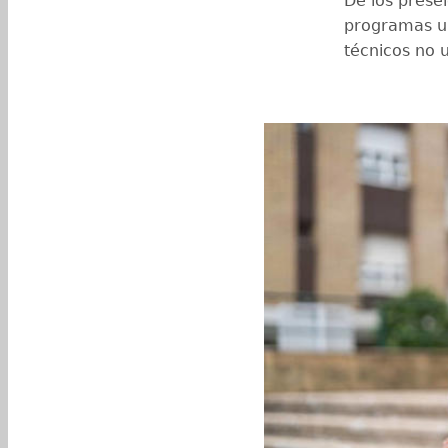
De los prese
programas un
técnicos no 