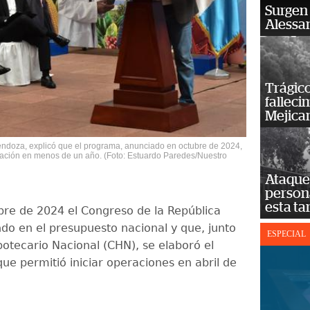
Surgen 
Alessan
Trágico
falleci
Mejica
endoza, explicó que el programa, anunciado en octubre de 2024,
tación en menos de un año. (Foto: Estuardo Paredes/Nuestro
Ataque 
persona
esta ta
re de 2024 el Congreso de la República
ndo en el presupuesto nacional y que, junto
ESPECIAL
potecario Nacional (CHN), se elaboró el
ue permitió iniciar operaciones en abril de