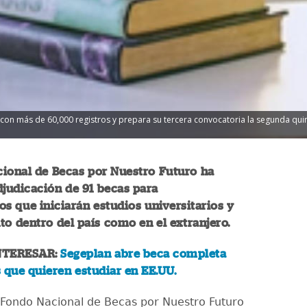
con más de 60,000 registros y prepara su tercera convocatoria la segunda quin
cional de Becas por Nuestro Futuro ha
djudicación de 91 becas para
s que iniciarán estudios universitarios y
nto dentro del país como en el extranjero.
NTERESAR:
Segeplan abre beca completa
 que quieren estudiar en EE.UU.
Fondo Nacional de Becas por Nuestro Futuro