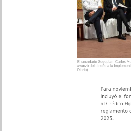
El secretario Segeplan, Carlos M
avanzó del diseño a la implemen
Diario)
Para noviemb
incluyó el fo
al Crédito Hi
reglamento q
2025.