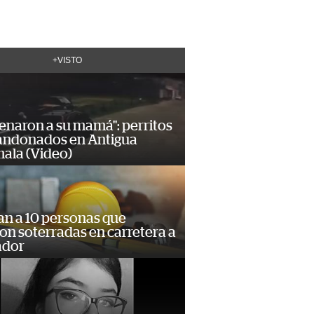
+VISTO
enaron a su mamá": perritos
andonados en Antigua
ala (Video)
an a 10 personas que
n soterradas en carretera a
ador