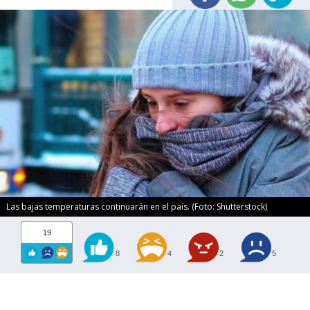
Las bajas temperaturas continuarán en el país. (Foto: Shutterstock)
19
8
4
2
5