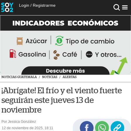
Login
/
Registrarme
NOTICIAS GUATEMALA
/
NOTICIAS
/
ALERTAS
¡Abrígate! El frío y el viento fuerte
seguirán este jueves 13 de
noviembre
Por Jessica González
12 de noviembre de 2025, 18:11