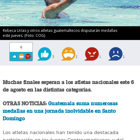
Rebeca Urías y otros atletas guatemaltecos disputarán medallas
este jueves. (Foto: COG)
6
3
1
1
1
Muchas finales esperan a los atletas nacionales este 6
de agosto en las distintas categorías.
OTRAS NOTICIAS:
Guatemala suma numerosas
medallas en una jornada inolvidable en Santo
Domingo
Los atletas nacionales han tenido una destacada
participación en los Juegos Centroamericanos y del