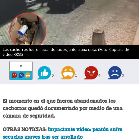
Los cachorros fueron abandonados junto a una nota. (Foto: Captura de
video RRSS)
8
0
1
4
3
El momento en el que fueron abandonados los
cachorros quedó documentado por medio de una
cámara de seguridad.
OTRAS NOTICIAS:
Impactante video: peatón sufre
secuelas graves tras ser arrollado