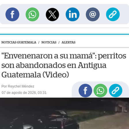
NOTICIAS GUATEMALA
/
NOTICIAS
/
ALERTAS
"Envenenaron a su mamá": perritos
son abandonados en Antigua
Guatemala (Video)
Por Reychel Méndez
07 de agosto de 2026, 03:31