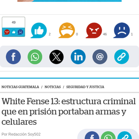
49
2
0
46
1
NOTICIAS GUATEMALA
/
NOTICIAS
/
SEGURIDAD Y JUSTICIA
White Fense 13: estructura criminal
que en prisión portaban armas y
celulares
Por Redacción Soy502