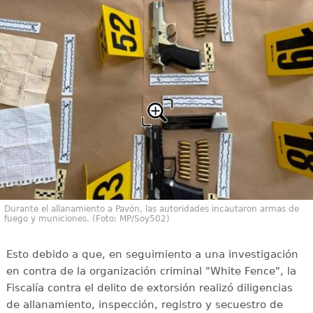
Durante el allanamiento a Pavón, las autoridades incautaron armas de
fuego y municiones. (Foto: MP/Soy502)
Esto debido a que, en seguimiento a una investigación
en contra de la organización criminal "White Fence", la
Fiscalía contra el delito de extorsión realizó diligencias
de allanamiento, inspección, registro y secuestro de