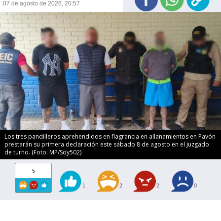
07 de agosto de 2026, 20:57
Los tres pandilleros aprehendidos en flagrancia en allanamientos en Pavón
prestarán su primera declaración este sábado 8 de agosto en el juzgado
de turno. (Foto: MP/Soy502)
5
1
2
2
0