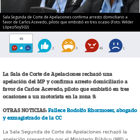
Sala Segunda de Corte de Apelaciones confirma arresto domiciliario a
favor de Carlos Acevedo, piloto que embistió en tres ocasio (Foto: Wilder
López/Soy502)
49
2
0
46
1
La Sala de Corte de Apelaciones rechazó una
apelación del MP y confirma arresto domiciliario a
favor de Carlos Acevedo, piloto que embistió en tres
ocasiones a un motorista en la zona 9.
OTRAS NOTICIAS:
Fallece Rodolfo Rhormoser, abogado
y exmagistrado de la CC
La Sala Segunda de Corte de Apelaciones rechazó la
apelación presentada por el Ministerio Público (MP) y