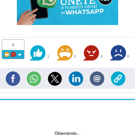
5
1
2
2
0
Obteniendo...