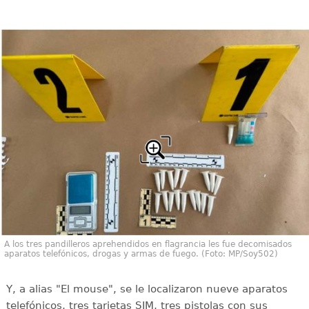
A los tres pandilleros aprehendidos en flagrancia les fue decomisados
aparatos telefónicos, drogas y armas de fuego. (Foto: MP/Soy502)
Y, a alias "El mouse", se le localizaron nueve aparatos
telefónicos, tres tarjetas SIM, tres pistolas con sus