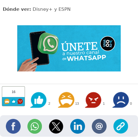
Dónde ver:
Disney+ y ESPN
16
2
13
1
0