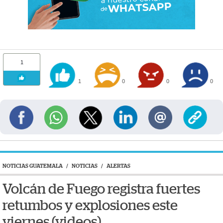
1
1
0
0
0
NOTICIAS GUATEMALA
/
NOTICIAS
/
ALERTAS
Volcán de Fuego registra fuertes
retumbos y explosiones este
viernes (videos)