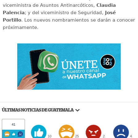
viceministra de Asuntos Antinarcóticos,
Claudia
Palencia
; y del viceministro de Seguridad,
José
Portillo
. Los nuevos nombramientos se darán a conocer
próximamente.
ÚLTIMAS NOTICIAS DE GUATEMALA
41
10
25
2
4