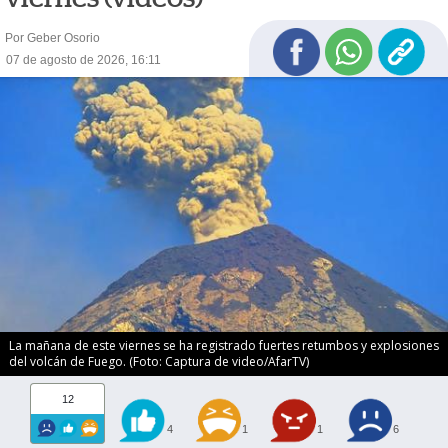
Por Geber Osorio
07 de agosto de 2026, 16:11
La mañana de este viernes se ha registrado fuertes retumbos y explosiones
del volcán de Fuego. (Foto: Captura de video/AfarTV)
12
4
1
1
6