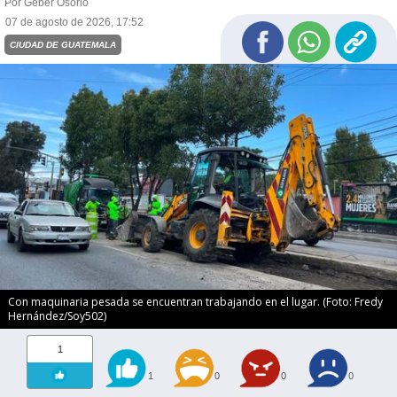
Por Geber Osorio
07 de agosto de 2026, 17:52
CIUDAD DE GUATEMALA
Con maquinaria pesada se encuentran trabajando en el lugar. (Foto: Fredy
Hernández/Soy502)
1
1
0
0
0