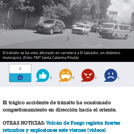
El tránsito se ha visto afectado en carretera a El Salvador, en distintos
municipios. (Foto: PMT Santa Catarina Pinula)
5
0
0
0
5
El trágico accidente de tránsito ha ocasionado
congestionamiento en dirección hacia el oriente.
OTRAS NOTICIAS:
Volcán de Fuego registra fuertes
retumbos y explosiones este viernes (videos)