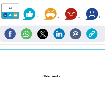
12
4
1
1
6
Obteniendo...