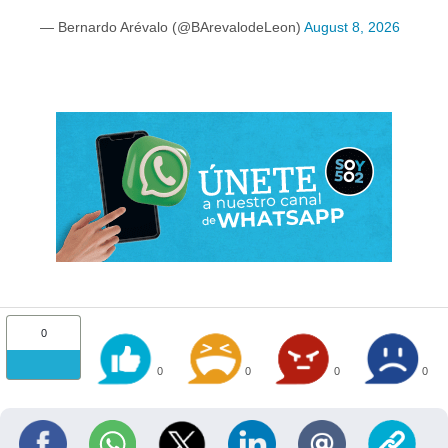
— Bernardo Arévalo (@BArevalodeLeon)
August 8, 2026
0
0
0
0
0