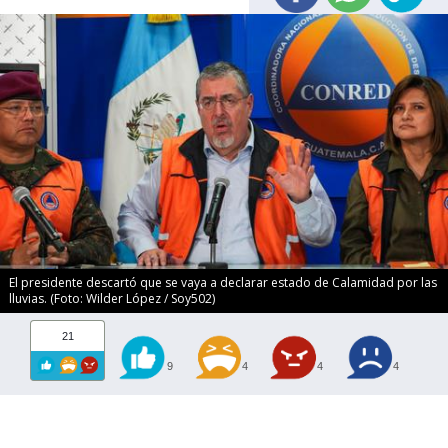
El presidente descartó que se vaya a declarar estado de Calamidad por las
lluvias. (Foto: Wilder López / Soy502)
21
9
4
4
4