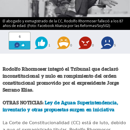
El abogado y exmagistrado de la CC, Rodolfo Rhormoser falleció a los 87
años de edad. (Foto: Facebook Alianza por las Reformas/Soy502)
6
1
0
0
5
Rodolfo Rhormoser integró el Tribunal que declaró
inconstitucional y nulo en rompimiento del orden
constitucional promovido por el expresidente Jorge
Serrano Elías.
OTRAS NOTICIAS:
Ley de Aguas: Superintendencia,
inventario y otras propuestas surgen en iniciativa
La Corte de Constitucionalidad (CC) está de luto, debido
a que el exmagistrado titular, Rodolfo Rhormoser,