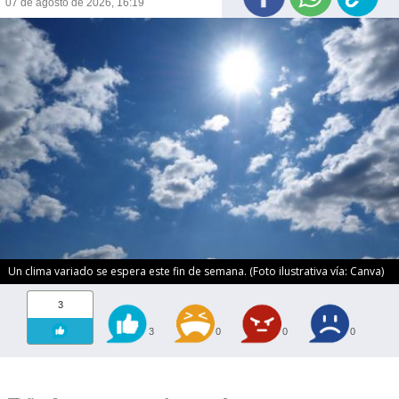
07 de agosto de 2026, 16:19
Un clima variado se espera este fin de semana. (Foto ilustrativa vía: Canva)
3
3
0
0
0