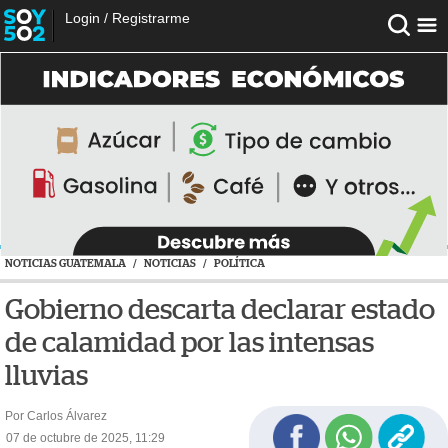
Login
/
Registrarme
NOTICIAS GUATEMALA
/
NOTICIAS
/
POLÍTICA
Gobierno descarta declarar estado
de calamidad por las intensas
lluvias
Por Carlos Álvarez
07 de octubre de 2025, 11:29