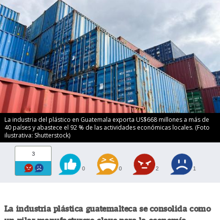
La industria del plástico en Guatemala exporta US$668 millones a más de
40 países y abastece el 92 % de las actividades económicas locales. (Foto
ilustrativa: Shutterstock)
3
0
0
2
1
La industria plástica guatemalteca se consolida como