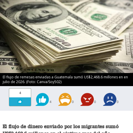
El flujo de remesas enviadas a Guatemala sumó US$2,468.6 millones en en
julio de 2026. (Foto: Canva/Soy502)
4
4
0
0
0
El flujo de dinero enviado por los migrantes sumó