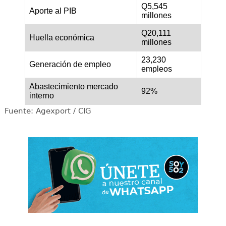
Q5,545
Aporte al PIB
millones
Q20,111
Huella económica
millones
23,230
Generación de empleo
empleos
Abastecimiento mercado
92%
interno
Fuente: Agexport / CIG