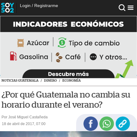
Login
/
Registrarme
NOTICIAS GUATEMALA
/
DINERO
/
ECONOMÍA
¿Por qué Guatemala no cambia su
horario durante el verano?
Por José Miguel Castañeda
18 de abril de 2017, 07:00