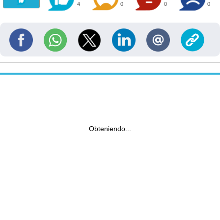
4
0
0
0
Obteniendo...