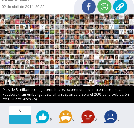
Por Alexis Batres
02 de abril de 2014, 20:32
Más de 3 millones de guatemaltecos poseen una cuenta en la red social
Facebook; sin embargo, esta cifra responde a solo el 20% de la población
total. (Foto: Archivo)
0
0
0
0
0