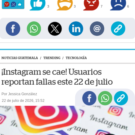
3
3
7
6
NOTICIAS GUATEMALA
/
TRENDING
/
TECNOLOGÍA
¡Instagram se cae! Usuarios
reportan fallas este 22 de julio
Por Jessica González
22 de julio de 2026, 15:52