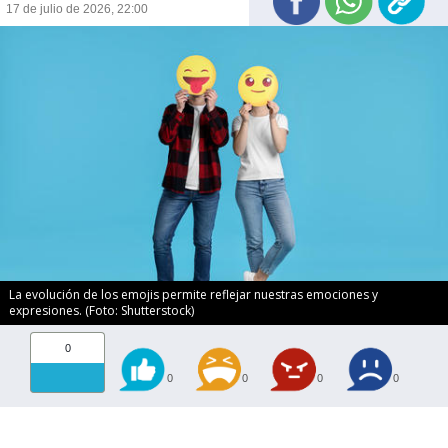
17 de julio de 2026, 22:00
La evolución de los emojis permite reflejar nuestras emociones y
expresiones. (Foto: Shutterstock)
0
0
0
0
0