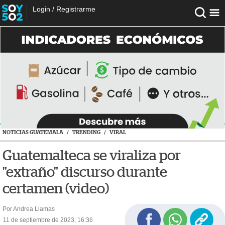
Login
/
Registrarme
NOTICIAS GUATEMALA
/
TRENDING
/
VIRAL
Guatemalteca se viraliza por
"extraño" discurso durante
certamen (video)
Por Andrea Llamas
11 de septiembre de 2023, 16:36