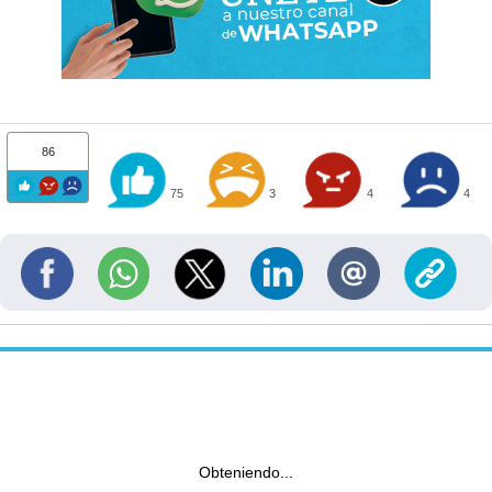
86
75
3
4
4
Obteniendo...