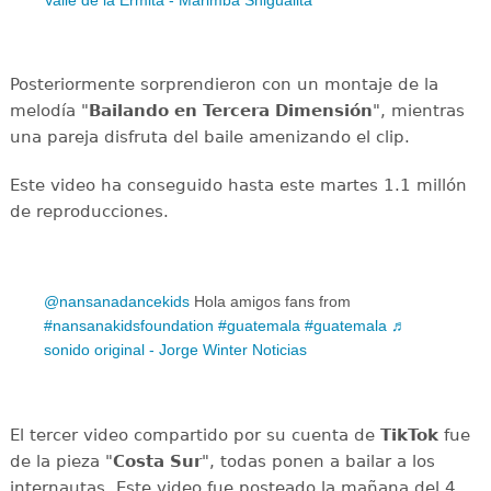
Valle de la Ermita - Marimba Shigualita
Posteriormente sorprendieron con un montaje de la
melodía "
Bailando en Tercera Dimensión
", mientras
una pareja disfruta del baile amenizando el clip.
Este video ha conseguido hasta este martes 1.1 millón
de reproducciones.
@nansanadancekids
Hola amigos fans from
#nansanakidsfoundation
#guatemala
#guatemala
♬
sonido original - Jorge Winter Noticias
El tercer video compartido por su cuenta de
TikTok
fue
de la pieza "
Costa Sur
", todas ponen a bailar a los
internautas. Este video fue posteado la mañana del 4