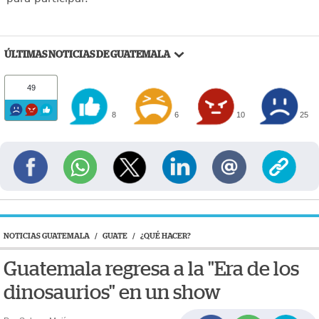
ÚLTIMAS NOTICIAS DE GUATEMALA
49
8
6
10
25
NOTICIAS GUATEMALA
/
GUATE
/
¿QUÉ HACER?
Guatemala regresa a la "Era de los
dinosaurios" en un show