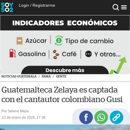
Login
/
Registrarme
NOTICIAS GUATEMALA
/
FAMA
/
GENTE
Guatemalteca Zelaya es captada
con el cantautor colombiano Gusi
Por Selene Mejía
23 de enero de 2026, 17:36