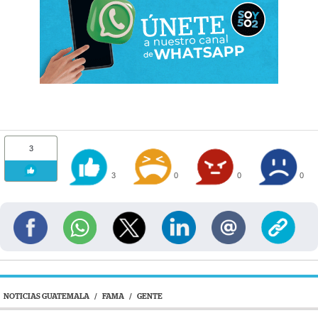
3
3
0
0
0
NOTICIAS GUATEMALA
/
FAMA
/
GENTE