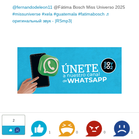
@fernandodeleon11
@Fátima Bosch Miss Universo 2025
#missuniverse
#xela
#guatemala
#fatimabosch
♬
оригинальный звук - |RSmp3|
2
1
0
0
1