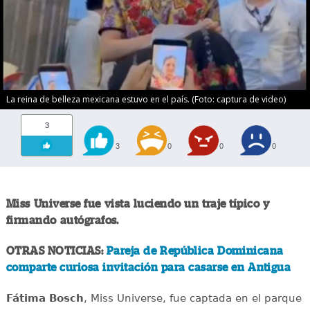
La reina de belleza mexicana estuvo en el país. (Foto: captura de video)
3
3
0
0
0
Miss Universe fue vista luciendo un traje típico y
firmando autógrafos.
OTRAS NOTICIAS:
Pareja de República Dominicana
comparte curiosa invitación para casarse en Antigua
Fátima Bosch
, Miss Universe, fue captada en el parque