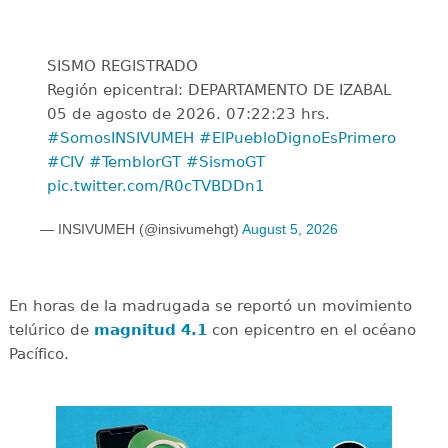
SISMO REGISTRADO
Región epicentral: DEPARTAMENTO DE IZABAL
05 de agosto de 2026. 07:22:23 hrs.
#SomosINSIVUMEH
#ElPuebloDignoEsPrimero
#CIV
#TemblorGT
#SismoGT
pic.twitter.com/R0cTVBDDn1
— INSIVUMEH (@insivumehgt)
August 5, 2026
En horas de la madrugada se reportó un movimiento
telúrico de
magnitud 4.1
con epicentro en el océano
Pacífico.