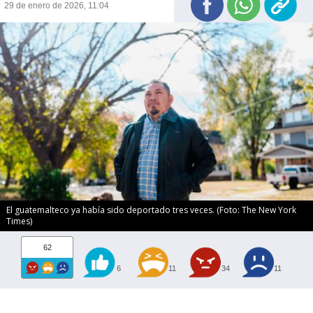
29 de enero de 2026, 11:04
El guatemalteco ya había sido deportado tres veces. (Foto: The New York
Times)
62
6
11
34
11