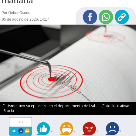
mañana
Por Geber Osorio
05 de agosto de 2026, 14:17
El sismo tuvo su epicentro en el departamento de Izabal. (Foto ilustrativa:
iStock)
13
7
2
1
3