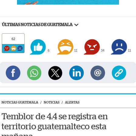
ÚLTIMAS NOTICIAS DE GUATEMALA
62
6
11
34
11
NOTICIAS GUATEMALA
/
NOTICIAS
/
ALERTAS
Temblor de 4.4 se registra en
territorio guatemalteco esta