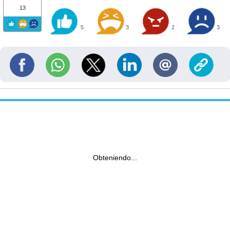
13
5
3
2
3
Obteniendo...