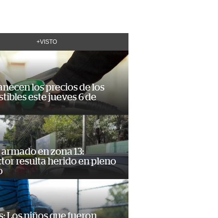
+VISTO
necen los precios de los
ibles este jueves 6 de
 armado en zona 13:
or resulta herido en pleno
o
: Los niños que fueron