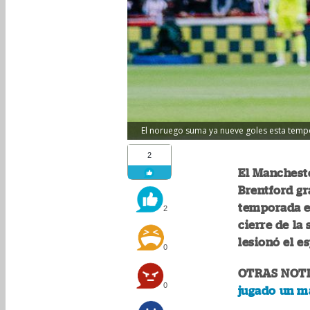
El noruego suma ya nueve goles esta temp
2
El Mancheste
Brentford gr
temporada e
2
cierre de la
lesionó el e
0
OTRAS NOTI
0
jugado un ma