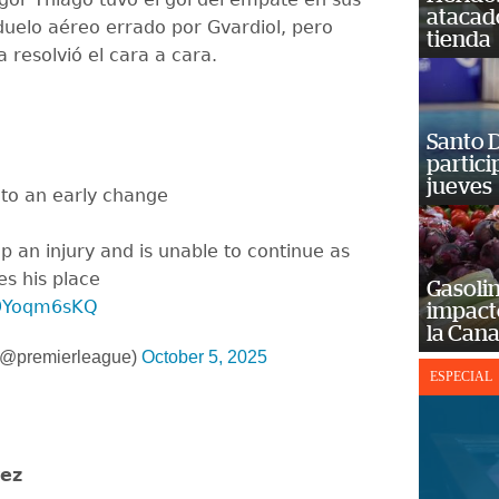
atacad
 duelo aéreo errado por Gvardiol, pero
tienda
esolvió el cara a cara.
Santo D
partici
jueves
nto an early change
p an injury and is unable to continue as
es his place
Gasolin
U9Yoqm6sKQ
impact
la Cana
(@premierleague)
October 5, 2025
ESPECIAL
vez