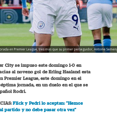
orada en Premier League, tres más que su primer perseguidor, Antoine Semeny
r City se impuso este domingo 1-0 en
acias al noveno gol de Erling Haaland esta
n Premier League, este domingo en el
 séptima jornada, en un duelo en el que se
spañol Rodri.
CIAS:
Flick y Pedri lo aceptan: "Hemos
l partido y no debe pasar otra vez"