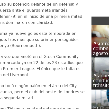
so su potencia delante de un defensa y
fuerza ante el guardameta irlandés
leher (9) en el inicio de una primera mitad
zens dominaron con claridad.
suma ya nueve goles esta temporada en
ue, tres más que su primer perseguidor,
Así ama
enyo (Bournemouth).
combust
agosto
ra vez que anotó en el Gtech Community
a marcado ya en 22 de los 23 estadios que
n Premier League. El único que le falta es
o del Liverpool.
Ataque
conduct
tránsit
no tocó ningún balón en el área del City
scanso, pero el club del oeste de Londres se
la segunda mitad.
Heridos
Igor Thiago tuvo el gol del empate en sus