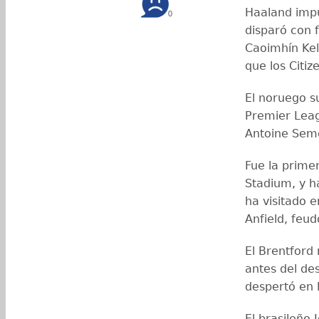
Haaland impu
0
disparó con 
Caoimhín Kel
que los Citi
El noruego 
Premier Leag
Antoine Sem
Fue la prime
Stadium, y h
ha visitado e
Anfield, feud
El Brentford 
antes del de
despertó en 
El brasileño 