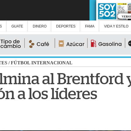
VERS
S
GUATE
DINERO
DEPORTES
FAMA
VIDA Y ESTILO
TES
/
FÚTBOL INTERNACIONAL
mina al Brentford y
n a los líderes