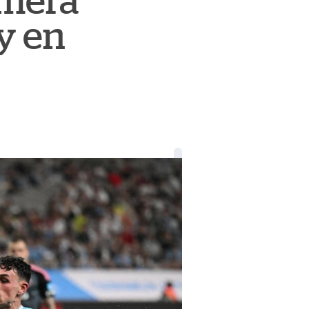
imera
ty en