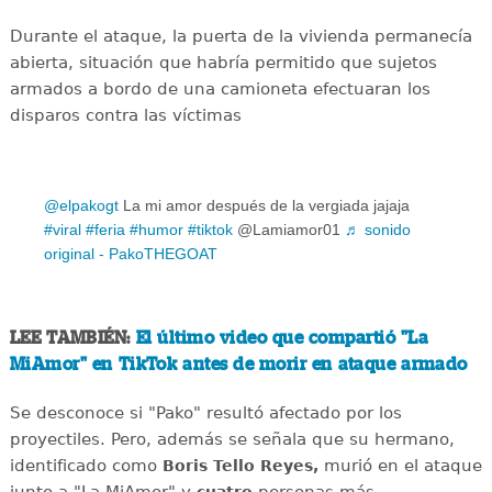
Durante el ataque, la puerta de la vivienda permanecía
abierta, situación que habría permitido que sujetos
armados a bordo de una camioneta efectuaran los
disparos contra las víctimas
@elpakogt
La mi amor después de la vergiada jajaja
#viral
#feria
#humor
#tiktok
@Lamiamor01
♬ sonido
original - PakoTHEGOAT
LEE TAMBIÉN:
El último video que compartió "La
MiAmor" en TikTok antes de morir en ataque armado
Se desconoce si "Pako" resultó afectado por los
proyectiles. Pero, además se señala que su hermano,
identificado como
murió en el ataque
Boris Tello Reyes,
junto a "La MiAmor" y
personas más.
cuatro