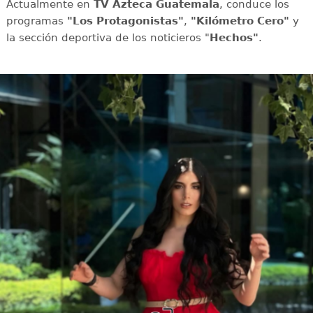
Actualmente en
TV Azteca Guatemala
, conduce los
programas
"Los Protagonistas"
,
"Kilómetro Cero"
y
la sección deportiva de los noticieros "
Hechos"
.