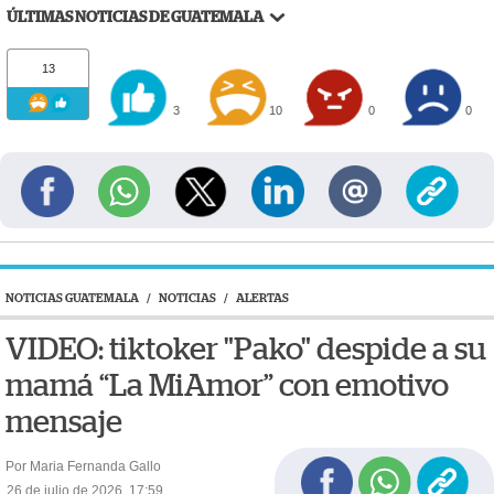
ÚLTIMAS NOTICIAS DE GUATEMALA
13
3
10
0
0
NOTICIAS GUATEMALA
/
NOTICIAS
/
ALERTAS
VIDEO: tiktoker "Pako" despide a su
mamá “La MiAmor” con emotivo
mensaje
Por Maria Fernanda Gallo
26 de julio de 2026, 17:59