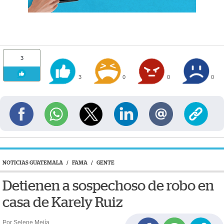
3
3
0
0
0
NOTICIAS GUATEMALA
/
FAMA
/
GENTE
Detienen a sospechoso de robo en
casa de Karely Ruiz
Por Selene Mejía