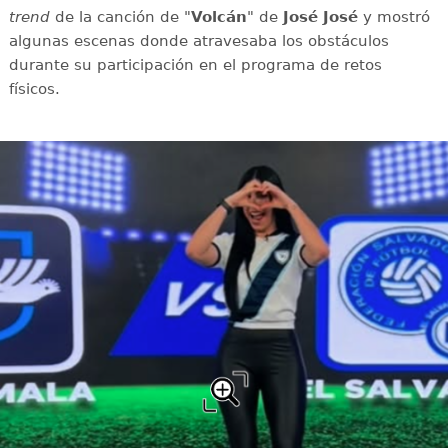
trend
de la canción de "
Volcán
" de
José José
y mostró
algunas escenas donde atravesaba los obstáculos
durante su participación en el programa de retos
físicos.