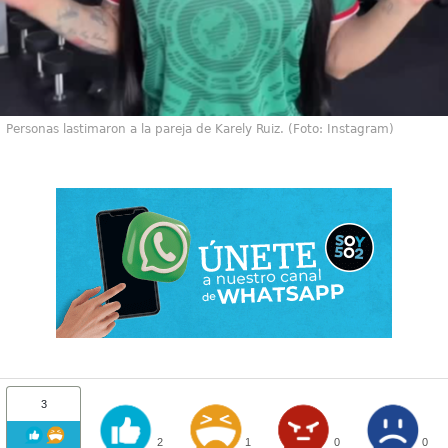
Personas lastimaron a la pareja de Karely Ruiz. (Foto: Instagram)
3
2
1
0
0