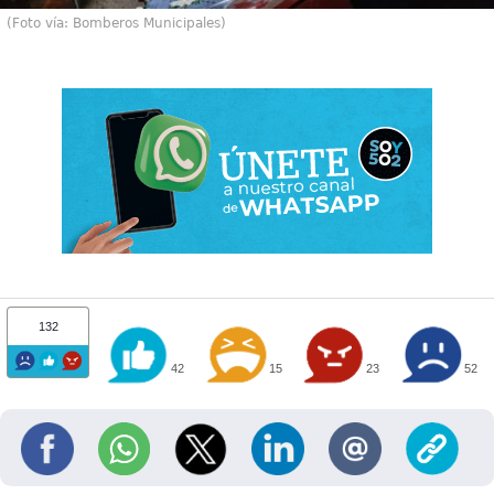
(Foto vía: Bomberos Municipales)
132
42
15
23
52