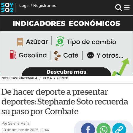
Login
/
Registrarme
NOTICIAS GUATEMALA
/
FAMA
/
GENTE
De hacer deporte a presentar
deportes: Stephanie Soto recuerda
su paso por Combate
Por Selene Mejía
13 de octubre de 2025, 11:44