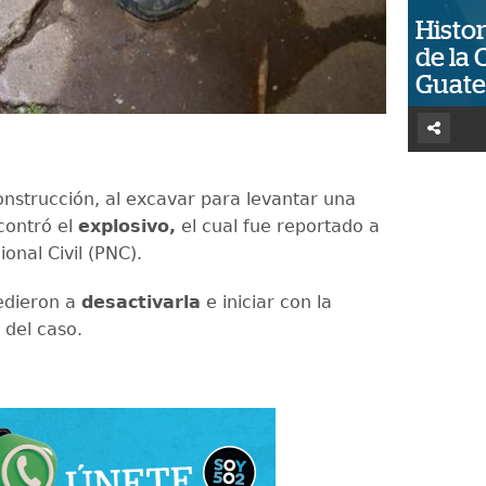
Histor
de la 
Guat
onstrucción, al excavar para levantar una
contró el
explosivo,
el cual fue reportado a
ional Civil (PNC).
edieron a
desactivarla
e iniciar con la
n del caso.