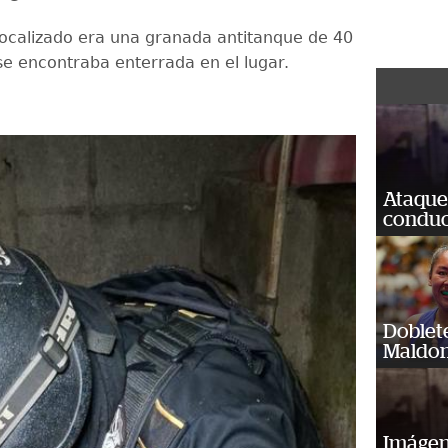
 localizado era una granada antitanque de 40
se encontraba enterrada en el lugar.
Ataque
conduct
Doblet
Maldon
Imágene