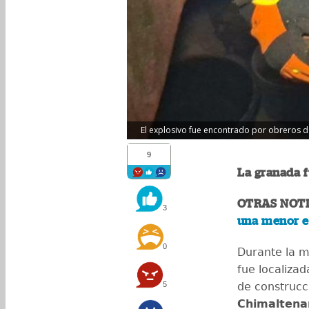
El explosivo fue encontrado por obreros de
9
La granada f
OTRAS NOTI
3
una menor e
0
Durante la 
fue localizad
5
de construcc
Chimaltena