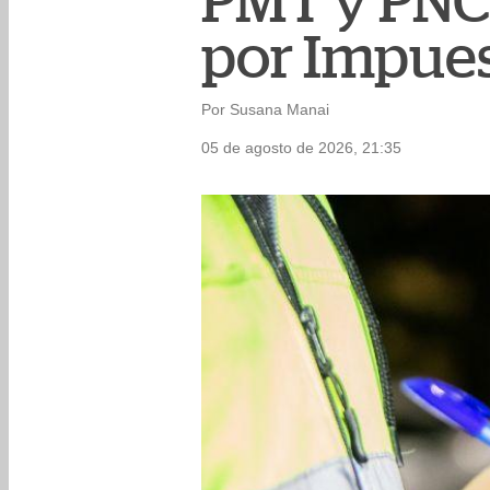
PMT y PNC 
por Impues
Por Susana Manai
05 de agosto de 2026, 21:35