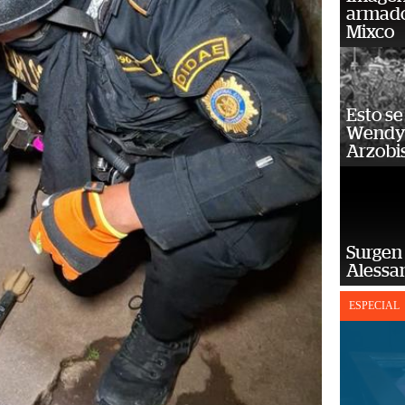
armado
Mixco
Esto se
Wendy 
Arzobi
Surgen 
Alessan
ESPECIAL