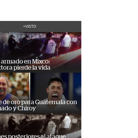
+VISTO
 armado en Mixco:
ora pierde la vida
e de oro para Guatemala con
ado y Chiroy
s posteriores al ataque