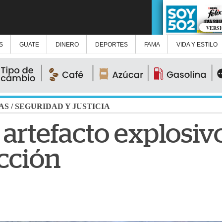
VERS
S
GUATE
DINERO
DEPORTES
FAMA
VIDA Y ESTILO
AS
/
SEGURIDAD Y JUSTICIA
artefacto explosiv
cción