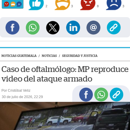
2
3
8
3
NOTICIAS GUATEMALA
/
NOTICIAS
/
SEGURIDAD Y JUSTICIA
Caso de oftalmólogo: MP reproduce
video del ataque armado
Por Cristóbal Veliz
30 de julio de 2026, 22:29