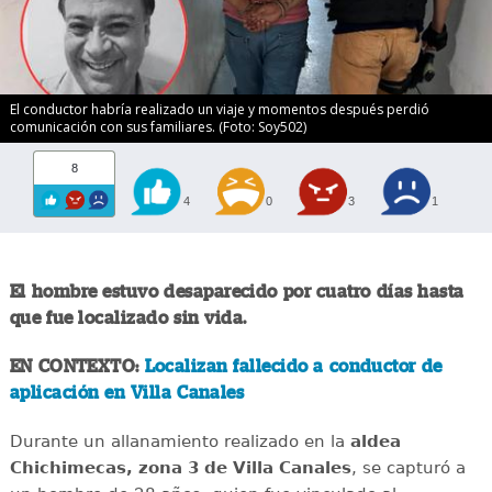
El conductor habría realizado un viaje y momentos después perdió
comunicación con sus familiares. (Foto: Soy502)
8
4
0
3
1
El hombre estuvo desaparecido por cuatro días hasta
que fue localizado sin vida.
EN CONTEXTO:
Localizan fallecido a conductor de
aplicación en Villa Canales
Durante un allanamiento realizado en la
aldea
Chichimecas, zona 3 de Villa Canales
, se capturó a