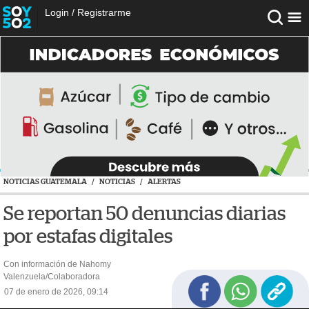
Login
/
Registrarme
NOTICIAS GUATEMALA
/
NOTICIAS
/
ALERTAS
Se reportan 50 denuncias diarias
por estafas digitales
Con información de Nahomy
Valenzuela/Colaboradora
07 de enero de 2026, 09:14