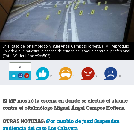
En el caso del oftalmólogo Miguel Ángel Campos Hoffens, el MP reprodujo
un video que muestra la escena de crimen del ataque contra el profesional.
(Foto: Wilder López/Soy502)
40
19
3
8
10
El MP mostró la escena en donde se efectuó el ataque
contra el oftalmólogo Miguel Ángel Campos Hoffens.
OTRAS NOTICIAS:
¡Por cambio de juez! Suspenden
audiencia del caso Los Calavera