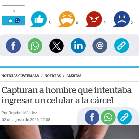
8
6
0
0
2
NOTICIAS GUATEMALA
/
NOTICIAS
/
ALERTAS
Capturan a hombre que intentaba
ingresar un celular a la cárcel
Por Reychel Méndez
02 de agosto de 2026, 22:08