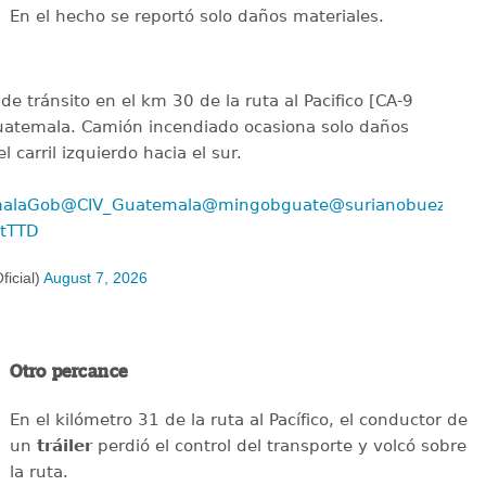
En el hecho se reportó solo daños materiales.
de tránsito en el km 30 de la ruta al Pacifico [CA-9
Guatemala. Camión incendiado ocasiona solo daños
 carril izquierdo hacia el sur.
alaGob
@CIV_Guatemala
@mingobguate
@surianobuezo
BtTTD
icial)
August 7, 2026
Otro percance
En el kilómetro 31 de la ruta al Pacífico, el conductor de
un
tráiler
perdió el control del transporte y volcó sobre
la ruta.