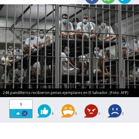
248 pandilleros recibieron penas ejemplares en El Salvador. (Foto: AFP)
8
6
0
0
2