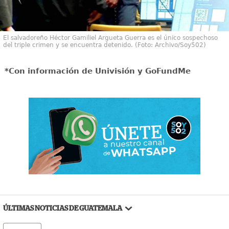
El salvadoreño Héctor Gamiliel Argueta Guerra es el único sospechoso
del triple crimen y se encuentra detenido. (Foto: Archivo/Soy502)
*Con información de Univisión y GoFundMe
ÚLTIMAS NOTICIAS DE GUATEMALA