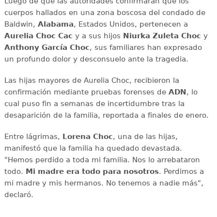
Luego de que las autoridades confirmaran que los
cuerpos hallados en una zona boscosa del condado de
Baldwin,
Alabama
, Estados Unidos, pertenecen a
Aurelia Choc Cac
y a sus hijos
Niurka Zuleta Choc
y
Anthony García Choc
, sus familiares han expresado
un profundo dolor y desconsuelo ante la tragedia.
Las hijas mayores de Aurelia Choc, recibieron la
confirmación mediante pruebas forenses de
ADN
, lo
cual puso fin a semanas de incertidumbre tras la
desaparición de la familia, reportada a finales de enero.
Entre lágrimas,
Lorena Choc
, una de las hijas,
manifestó que la familia ha quedado devastada.
"Hemos perdido a toda mi familia. Nos lo arrebataron
todo.
Mi madre era todo para nosotros
. Perdimos a
mi madre y mis hermanos. No tenemos a nadie más",
declaró.