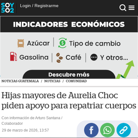
Login
/
Registrarme
NOTICIAS GUATEMALA
/
NOTICIAS
/
COMUNIDAD
Hijas mayores de Aurelia Choc
piden apoyo para repatriar cuerpos
Con información de Arturo Santana /
Colaborador
29 de marzo de 2026, 13:57