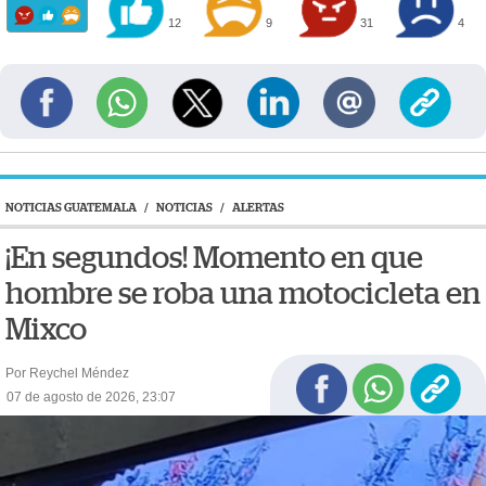
12
9
31
4
NOTICIAS GUATEMALA
/
NOTICIAS
/
ALERTAS
¡En segundos! Momento en que
hombre se roba una motocicleta en
Mixco
Por Reychel Méndez
07 de agosto de 2026, 23:07