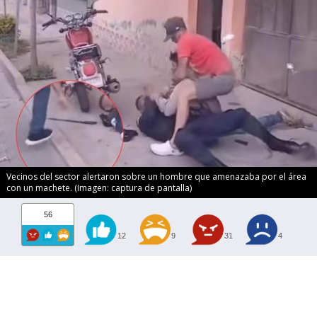
Vecinos del sector alertaron sobre un hombre que amenazaba por el área
con un machete. (Imagen: captura de pantalla)
56
12
9
31
4