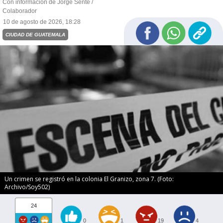
Con información de Jorge Senté /
Colaborador
10 de agosto de 2026, 18:28
CIUDAD DE GUATEMALA
Un crimen se registró en la colonia El Granizo, zona 7. (Foto:
Archivo/Soy502)
24
0
1
19
4