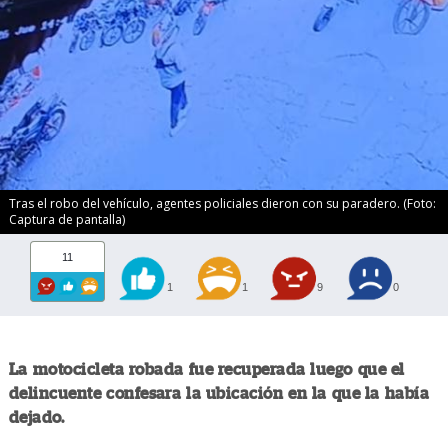
Tras el robo del vehículo, agentes policiales dieron con su paradero. (Foto:
Captura de pantalla)
11
1
1
9
0
La motocicleta robada fue recuperada luego que el
delincuente confesara la ubicación en la que la había
dejado.