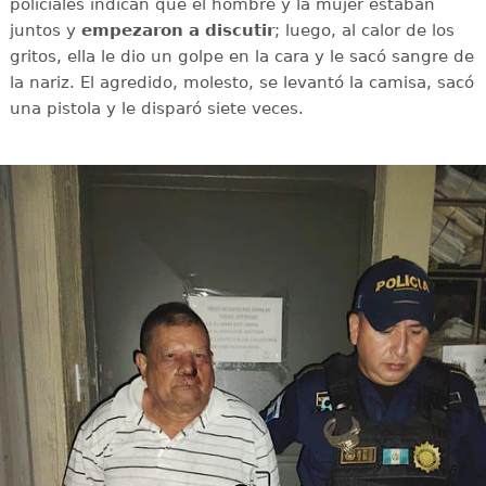
policiales indican que el hombre y la mujer estaban
juntos y
empezaron a discutir
; luego, al calor de los
gritos, ella le dio un golpe en la cara y le sacó sangre de
la nariz. El agredido, molesto, se levantó la camisa, sacó
una pistola y le disparó siete veces.