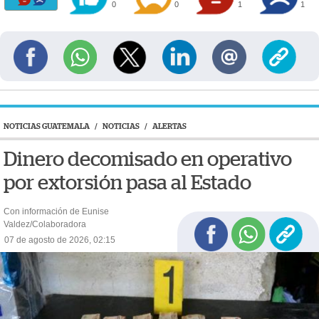
0
0
1
1
NOTICIAS GUATEMALA
/
NOTICIAS
/
ALERTAS
Dinero decomisado en operativo
por extorsión pasa al Estado
Con información de Eunise
Valdez/Colaboradora
07 de agosto de 2026, 02:15