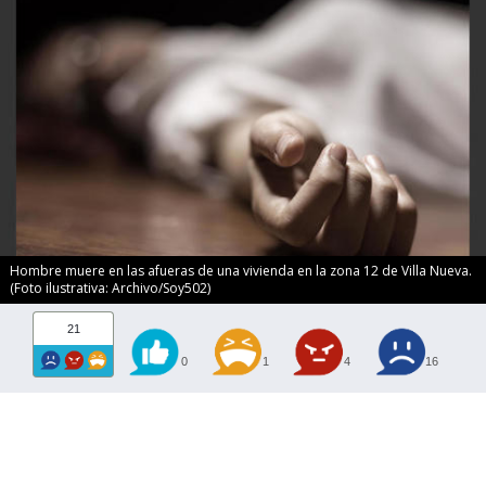
Hombre muere en las afueras de una vivienda en la zona 12 de Villa Nueva.
(Foto ilustrativa: Archivo/Soy502)
21
0
1
4
16