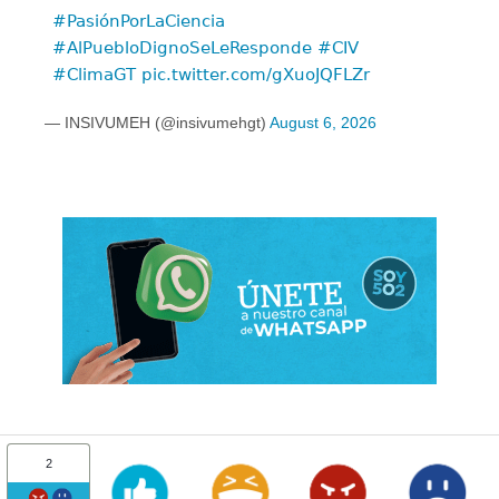
#PasiónPorLaCiencia
#AlPuebloDignoSeLeResponde
#CIV
#ClimaGT
pic.twitter.com/gXuoJQFLZr
— INSIVUMEH (@insivumehgt)
August 6, 2026
2