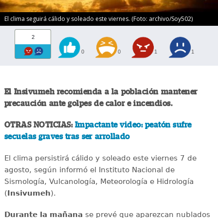
El clima seguirá cálido y soleado este viernes. (Foto: archivo/Soy502)
2
0
0
1
1
El Insivumeh recomienda a la población mantener
precaución ante golpes de calor e incendios.
OTRAS NOTICIAS:
Impactante video: peatón sufre
secuelas graves tras ser arrollado
El clima persistirá cálido y soleado este viernes 7 de
agosto, según informó el Instituto Nacional de
Sismología, Vulcanología, Meteorología e Hidrología
(
Insivumeh
).
Durante la mañana
se prevé que aparezcan nublados