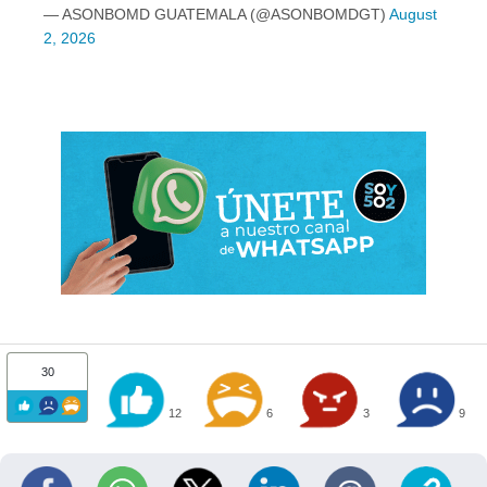
— ASONBOMD GUATEMALA (@ASONBOMDGT)
August
2, 2026
30
12
6
3
9