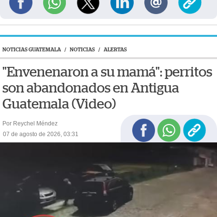
NOTICIAS GUATEMALA
/
NOTICIAS
/
ALERTAS
"Envenenaron a su mamá": perritos
son abandonados en Antigua
Guatemala (Video)
Por Reychel Méndez
07 de agosto de 2026, 03:31