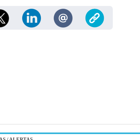
AS
/
ALERTAS