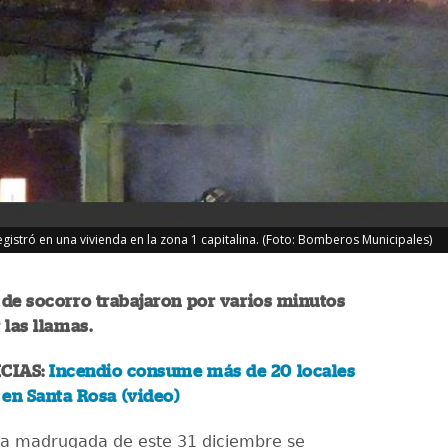
stró en una vivienda en la zona 1 capitalina. (Foto: Bomberos Municipales)
de socorro trabajaron por varios minutos
 las llamas.
CIAS:
Incendio consume más de 20 locales
en Santa Rosa (video)
la madrugada de este 31 diciembre se