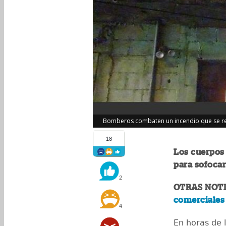
Bomberos combaten un incendio que se regi
18
Los cuerpos 
para sofocar
2
OTRAS NOTI
comerciales 
4
En horas de 