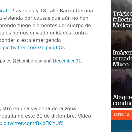
ral
17 avenida y 18 calle Barrio Gerona
Trágico
a vivienda por causas que aún no han
falleci
Mejica
 prende fuego elementos del cuerpo de
ales hemos enviado unidades contra
sponder a esta emergencia
s
pic.twitter.com/zbjpvpJ6Ok
Imágene
armado
ipales (@bomberosmuni)
December 31,
Mixco
Ataque
conduct
gistró en una vivienda de la zona 1
ESPECIAL
drugada de este 31 de diciembre. Video:
pic.twitter.com/BKdFKlYUfS