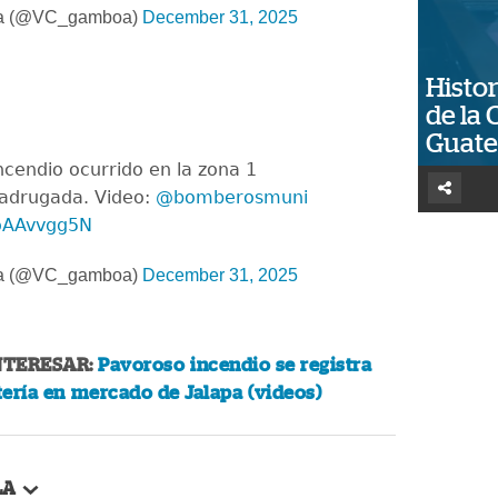
oa (@VC_gamboa)
December 31, 2025
Histor
de la 
Guat
cendio ocurrido en la zona 1
madrugada. Video:
@bomberosmuni
UoAAvvgg5N
oa (@VC_gamboa)
December 31, 2025
NTERESAR:
Pavoroso incendio se registra
ería en mercado de Jalapa (videos)
LA