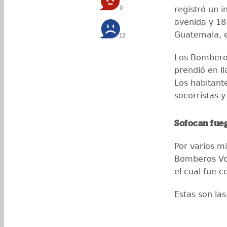
0
registró un 
avenida y 18 
Guatemala, e
12
Los Bomberos
prendió en l
Los habitant
socorristas y
Sofocan fue
Por varios m
Bomberos Vol
el cual fue c
Estas son la