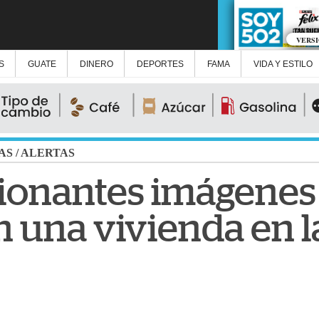
VERS
S
GUATE
DINERO
DEPORTES
FAMA
VIDA Y ESTILO
AS
/
ALERTAS
ionantes imágenes
 una vivienda en l