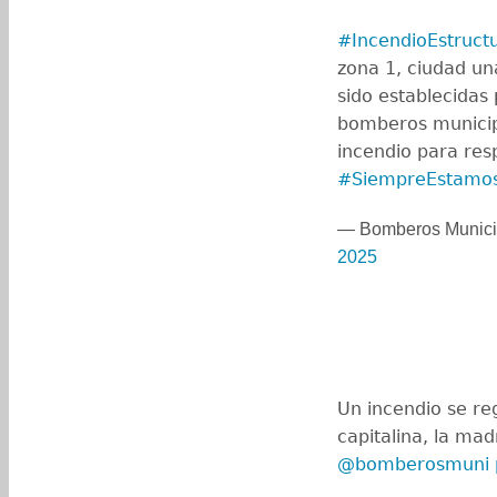
#IncendioEstructu
zona 1, ciudad un
sido establecidas
bomberos municip
incendio para re
#SiempreEstamo
— Bomberos Munic
2025
Un incendio se re
capitalina, la ma
@bomberosmuni