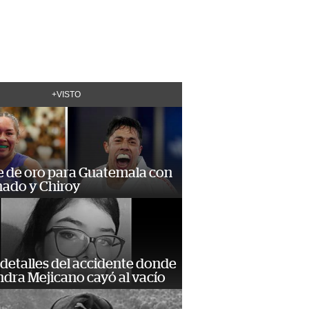
+VISTO
e de oro para Guatemala con
ado y Chiroy
detalles del accidente donde
dra Mejicano cayó al vacío