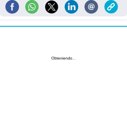
Obteniendo...