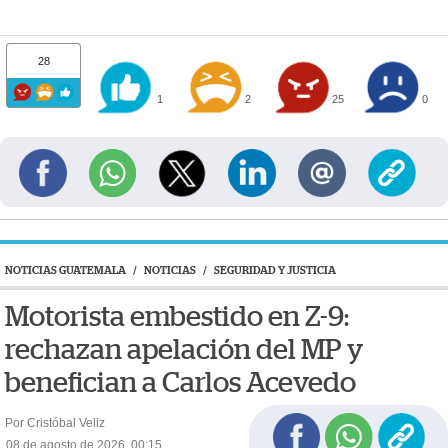
28
1
2
25
0
NOTICIAS GUATEMALA
/
NOTICIAS
/
SEGURIDAD Y JUSTICIA
Motorista embestido en Z-9:
rechazan apelación del MP y
benefician a Carlos Acevedo
Por Cristóbal Veliz
08 de agosto de 2026, 00:15