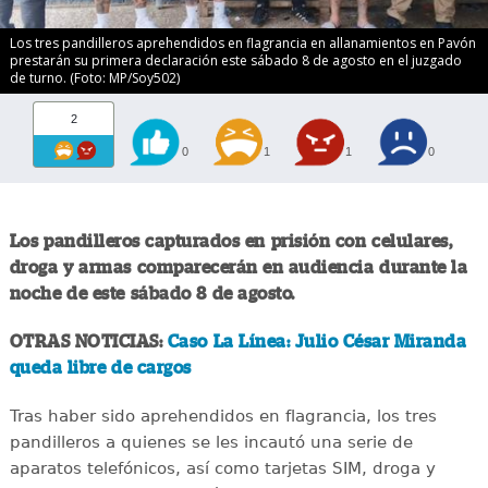
Los tres pandilleros aprehendidos en flagrancia en allanamientos en Pavón
prestarán su primera declaración este sábado 8 de agosto en el juzgado
de turno. (Foto: MP/Soy502)
2
0
1
1
0
Los pandilleros capturados en prisión con celulares,
droga y armas comparecerán en audiencia durante la
noche de este sábado 8 de agosto.
OTRAS NOTICIAS:
Caso La Línea: Julio César Miranda
queda libre de cargos
Tras haber sido aprehendidos en flagrancia, los tres
pandilleros a quienes se les incautó una serie de
aparatos telefónicos, así como tarjetas SIM, droga y