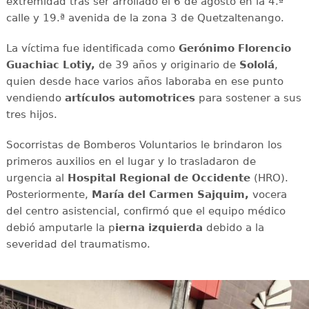
extremidad tras ser arrollado el 6 de agosto en la 4.ª
calle y 19.ª avenida de la zona 3 de Quetzaltenango.
La víctima fue identificada como
Gerónimo Florencio
Guachiac Lotiy,
de 39 años y originario de
Sololá
,
quien desde hace varios años laboraba en ese punto
vendiendo
artículos automotrices
para sostener a sus
tres hijos.
Socorristas de Bomberos Voluntarios le brindaron los
primeros auxilios en el lugar y lo trasladaron de
urgencia al
Hospital Regional de Occidente
(HRO).
Posteriormente,
María del Carmen Sajquim,
vocera
del centro asistencial, confirmó que el equipo médico
debió amputarle la p
ierna izquierda
debido a la
severidad del traumatismo.