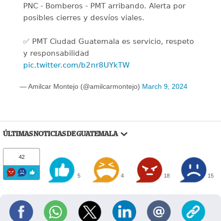
PNC - Bomberos - PMT arribando. Alerta por
posibles cierres y desvíos viales.
✅ PMT Ciudad Guatemala es servicio, respeto
y responsabilidad
pic.twitter.com/b2nr8UYkTW
— Amilcar Montejo (@amilcarmontejo)
March 9, 2024
ÚLTIMAS NOTICIAS DE GUATEMALA
42
5
4
18
15