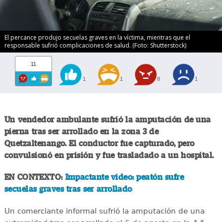
El percance produjo secuelas graves en la víctima, mientras que el
responsable sufrió complicaciones de salud. (Foto: Shutterstock)
11
1
1
8
1
Un vendedor ambulante sufrió la amputación de una
pierna tras ser arrollado en la zona 3 de
Quetzaltenango. El conductor fue capturado, pero
convulsionó en prisión y fue trasladado a un hospital.
EN CONTEXTO:
Impactante video: peatón sufre
secuelas graves tras ser arrollado
Un comerciante informal sufrió la amputación de una