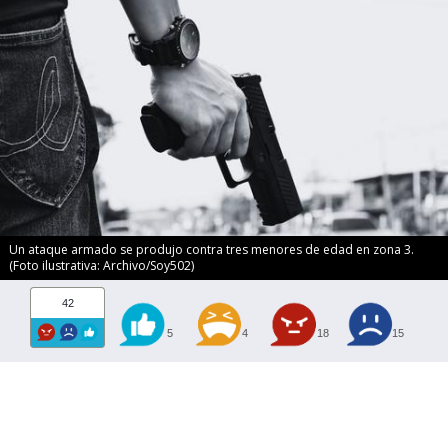
Un ataque armado se produjo contra tres menores de edad en zona 3.
(Foto ilustrativa: Archivo/Soy502)
42
5
4
18
15