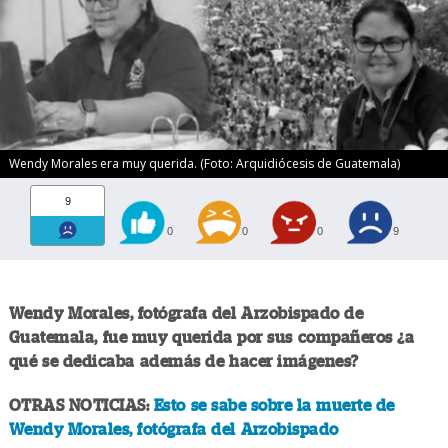
Wendy Morales era muy querida. (Foto: Arquidiócesis de Guatemala)
9
0
0
0
9
Wendy Morales, fotógrafa del Arzobispado de
Guatemala, fue muy querida por sus compañeros ¿a
qué se dedicaba además de hacer imágenes?
OTRAS NOTICIAS:
Esto se sabe sobre la muerte de
Wendy Morales, fotógrafa del Arzobispado