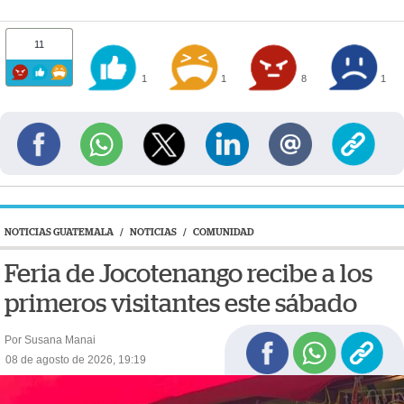
11
1
1
8
1
NOTICIAS GUATEMALA
/
NOTICIAS
/
COMUNIDAD
Feria de Jocotenango recibe a los
primeros visitantes este sábado
Por Susana Manai
08 de agosto de 2026, 19:19