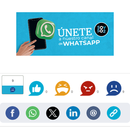
9
0
0
0
9