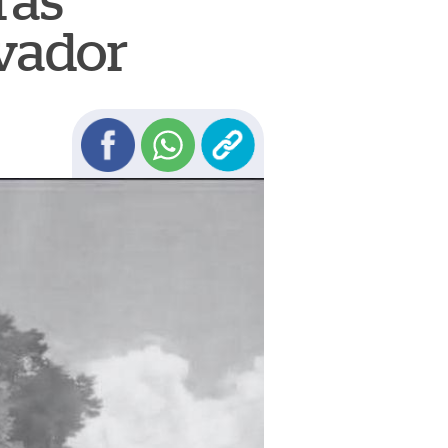
ras
lvador