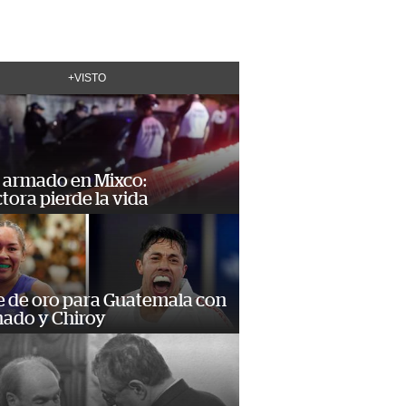
+VISTO
 armado en Mixco:
ora pierde la vida
e de oro para Guatemala con
ado y Chiroy