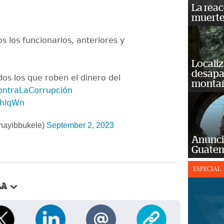
La reac
muerte
s los funcionarios, anteriores y
Localiz
desapar
dos los que roben el dinero del
monta
ntraLaCorrupción
nhlqWn
nayibbukele)
September 2, 2023
Anunci
Guatem
ESPECIAL
LA