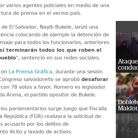
or varios agentes policiales en medio de una
tura de prensa en el vecino país.
 de El Salvador, Nayib Bukele, lanzó una
tencia colocando de ejemplo la detención de
saje para todos los funcionarios, anteriores
sí terminarán todos los que roben el
pueblo
", sentenció en sus redes sociales.
Ataque
conduct
con
La Prensa Gráfica
, durante una sesión
 Congreso salvadoreño se aprobó
desaforar
con 78 votos a favor. Romero es legislador
da Arena, el partido opositor de Bukele.
Doblet
Maldon
 los parlamentarios surge luego que Fiscalía
 República (FGR) realizara la solicitud de
as acusarlo por los delitos de
to ilícito y lavado de activos.