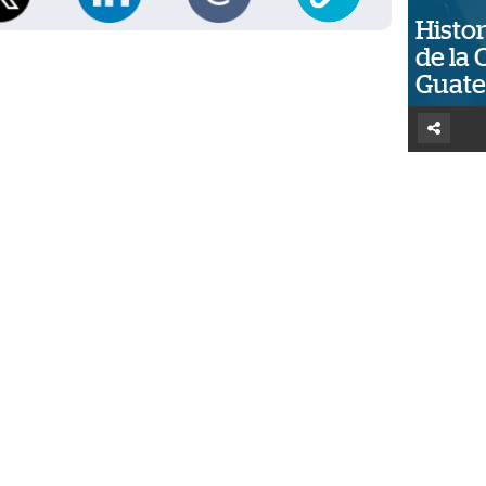
Histor
de la 
Guat