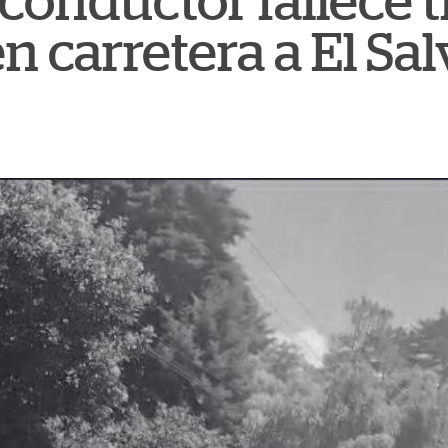
: conductor fallece t
n carretera a El Sa