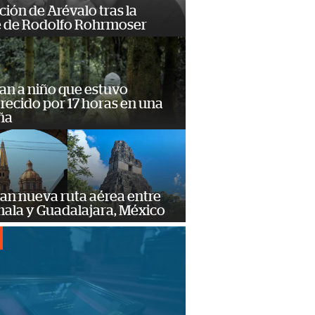
ción de Arévalo tras la
 de Rodolfo Rohrmoser
an a niño que estuvo
ecido por 17 horas en una
ña
an nueva ruta aérea entre
ala y Guadalajara, México