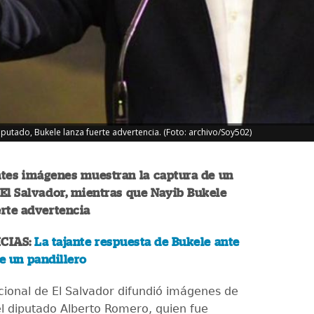
iputado, Bukele lanza fuerte advertencia. (Foto: archivo/Soy502)
tes imágenes muestran la captura de un
El Salvador, mientras que Nayib Bukele
rte advertencia
CIAS:
La tajante respuesta de Bukele ante
de un pandillero
acional de El Salvador difundió imágenes de
el diputado Alberto Romero, quien fue