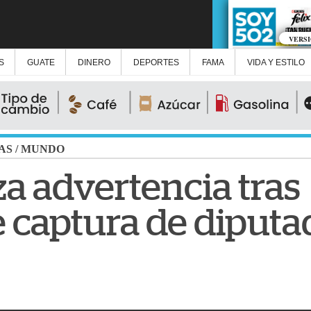
VERS
S
GUATE
DINERO
DEPORTES
FAMA
VIDA Y ESTILO
AS
/
MUNDO
za advertencia tras
 captura de diputa