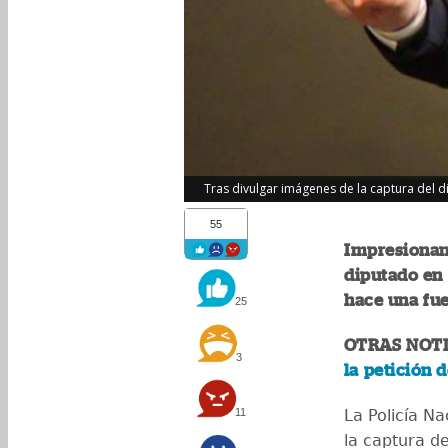
Tras divulgar imágenes de la captura del d
55
Impresionan
diputado en 
hace una fue
25
OTRAS NOTI
3
la petición 
11
La Policía N
la captura d