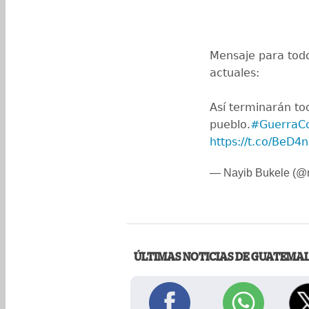
Mensaje para todo
actuales:
Así terminarán to
pueblo.
#GuerraCo
https://t.co/BeD4
— Nayib Bukele (@
ÚLTIMAS NOTICIAS DE GUATEMA