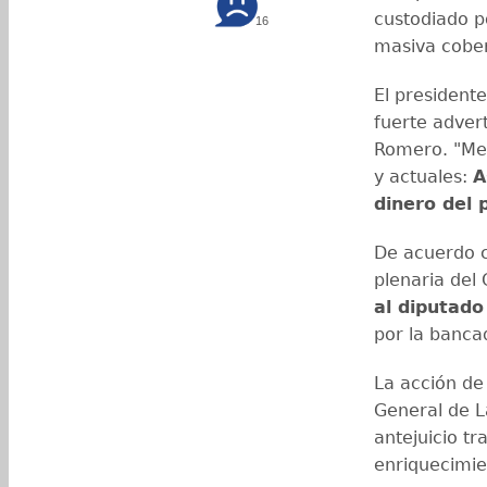
custodiado p
16
masiva cober
El presidente
fuerte adver
Romero. "Men
y actuales:
A
dinero del 
De acuerdo 
plenaria del
al diputado
por la banca
La acción de
General de La
antejuicio tr
enriquecimien