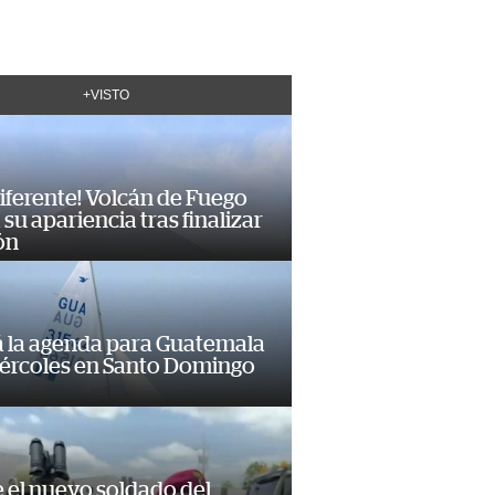
+VISTO
diferente! Volcán de Fuego
su apariencia tras finalizar
ón
á la agenda para Guatemala
iércoles en Santo Domingo
e el nuevo soldado del