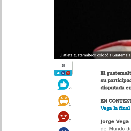
El atleta guatemalteco colocó a Guatemala 
38
El guatemalt
su particip
disputada e
22
EN CONTEX
1
Vega la fina
7
Jorge Vega
del Mundo de