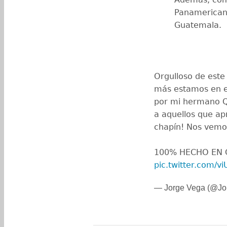
Panamericano
Guatemala.
Orgulloso de este
más estamos en e
por mi hermano QE
a aquellos que ap
chapín! Nos vem
100% HECHO EN
pic.twitter.com/v
— Jorge Vega (@J