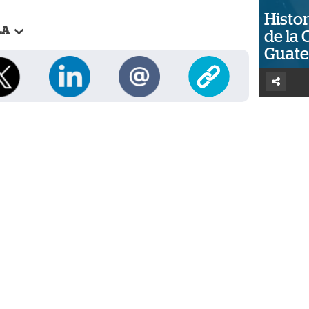
Histor
LA
de la 
Guat