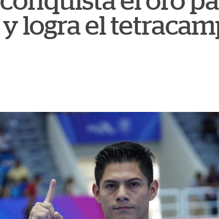
conquista el oro p
y logra el tetraca