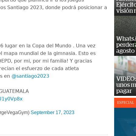
Ejércit
s Santiago 2023, donde podrá posicionar a
visión
WhatsA
perderá
 6 lugar en la Copa del Mundo . Una vez
agosto
l mapa mundial de la gimnasia. Esto es
PD, por mi, por mi familia! Y gracias
recian el esfuerzo de cada atleta
os en
@santiago2023
VIDEO: 
unos m
pagar
 GUATEMALA
iU1y0Vp8x
ESPECIAL
orgeVegaGym)
September 17, 2023