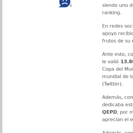
siendo uno d
8
ranking.
En redes soc
apoyo recibi
frutos de su
Ante esto, c
le valió
13.8
Copa del Mu
mundial de l
(Twitter).
Además, comp
dedicaba este
QEPD
, por 
aprecian el 
Además, comp