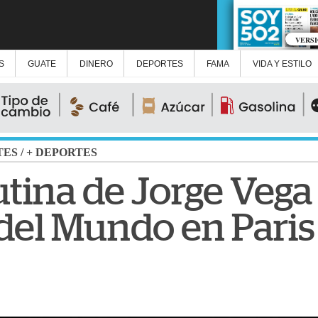
VERS
S
GUATE
DINERO
DEPORTES
FAMA
VIDA Y ESTILO
TES
/
+ DEPORTES
utina de Jorge Vega 
del Mundo en Paris