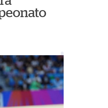
ara
mpeonato