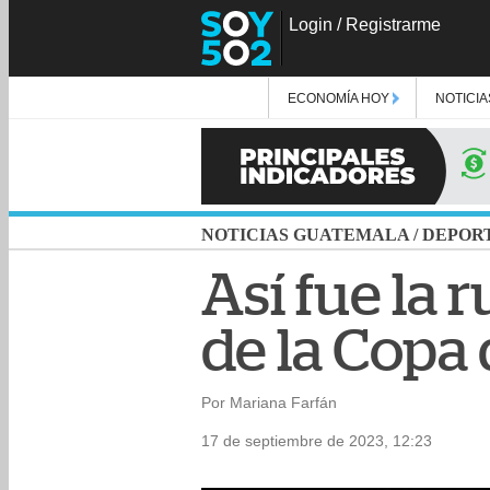
Login
/
Registrarme
ECONOMÍA HOY
NOTICIA
NOTICIAS GUATEMALA
/
DEPOR
Así fue la r
de la Copa 
Por Mariana Farfán
17 de septiembre de 2023, 12:23