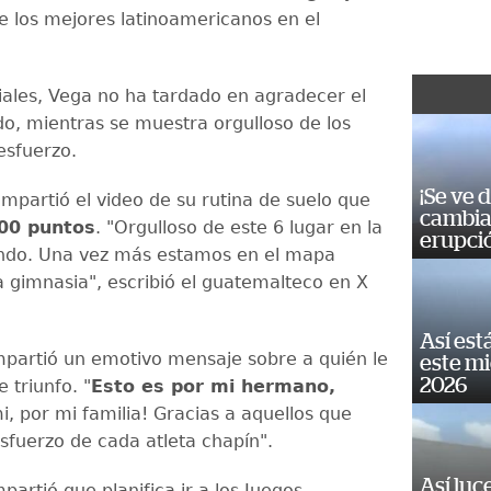
e los mejores latinoamericanos en el
iales, Vega no ha tardado en agradecer el
do, mientras se muestra orgulloso de los
 esfuerzo.
¡Se ve 
ompartió el video de su rutina de suelo que
cambia 
00 puntos
. "Orgulloso de este 6 lugar en la
erupci
ndo. Una vez más estamos en el mapa
a gimnasia", escribió el guatemalteco en X
Así est
artió un emotivo mensaje sobre a quién le
este m
2026
 triunfo. "
Esto es por mi hermano,
mi, por mi familia! Gracias a aquellos que
esfuerzo de cada atleta chapín".
Así luc
artió que planifica ir a los Juegos