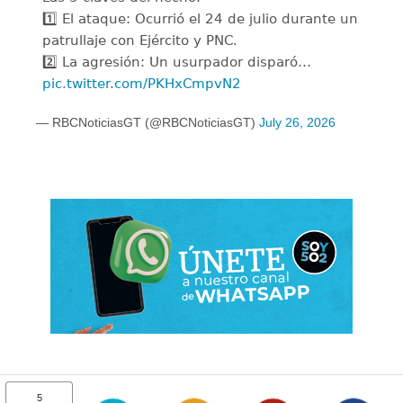
1️⃣ El ataque: Ocurrió el 24 de julio durante un
patrullaje con Ejército y PNC.
2️⃣ La agresión: Un usurpador disparó…
pic.twitter.com/PKHxCmpvN2
— RBCNoticiasGT (@RBCNoticiasGT)
July 26, 2026
5