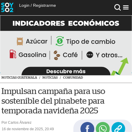
Login
/
Registrarme
NOTICIAS GUATEMALA
/
NOTICIAS
/
COMUNIDAD
Impulsan campaña para uso
sostenible del pinabete para
temporada navideña 2025
Por Carlos Álvarez
16 de noviembre de 2025, 20:49