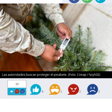
Las autoridades buscan proteger el pinabete. (Foto: Conap / Soy502)
13
8
1
2
2