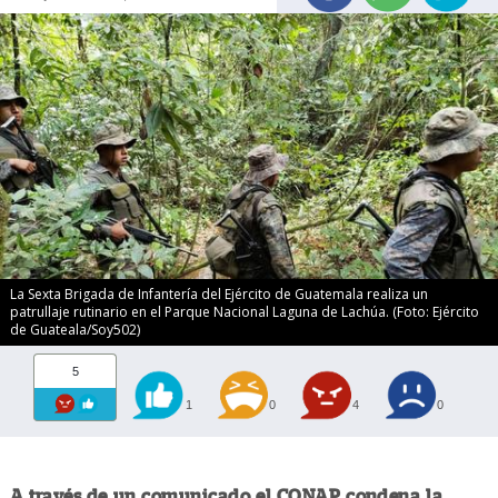
La Sexta Brigada de Infantería del Ejército de Guatemala realiza un
patrullaje rutinario en el Parque Nacional Laguna de Lachúa. (Foto: Ejército
de Guateala/Soy502)
5
1
0
4
0
A través de un comunicado el CONAP condena la