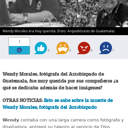
Wendy Morales era muy querida. (Foto: Arquidiócesis de Guatemala)
7
0
0
0
7
Wendy Morales, fotógrafa del Arzobispado de
Guatemala, fue muy querida por sus compañeros ¿a
qué se dedicaba además de hacer imágenes?
OTRAS NOTICIAS:
Esto se sabe sobre la muerte de
Wendy Morales, fotógrafa del Arzobispado
Wendy
contaba con una larga carrera como fotógrafa y
diseñadora, entregó su talento al servicio de Dios.