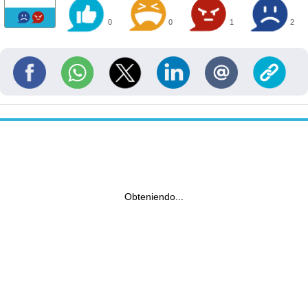
0
0
1
2
Obteniendo...