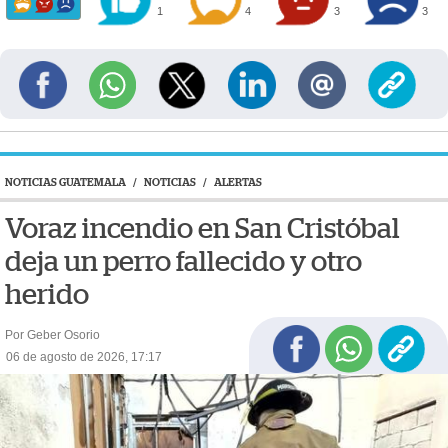
1
4
3
3
NOTICIAS GUATEMALA
/
NOTICIAS
/
ALERTAS
Voraz incendio en San Cristóbal
deja un perro fallecido y otro
herido
Por Geber Osorio
06 de agosto de 2026, 17:17