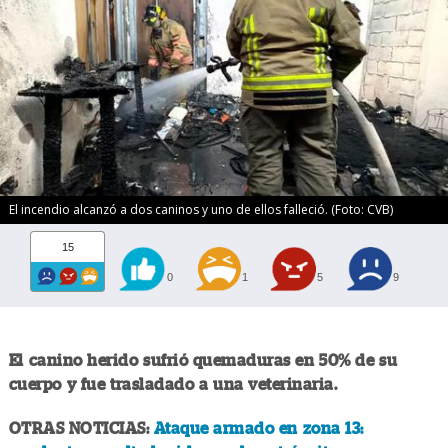
El incendio alcanzó a dos caninos y uno de ellos falleció. (Foto: CVB)
15
0
1
5
9
El canino herido sufrió quemaduras en 50% de su
cuerpo y fue trasladado a una veterinaria.
OTRAS NOTICIAS:
Ataque armado en zona 13: