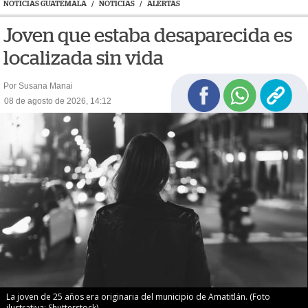
NOTICIAS GUATEMALA
/
NOTICIAS
/
ALERTAS
Joven que estaba desaparecida es
localizada sin vida
Por Susana Manai
08 de agosto de 2026, 14:12
La joven de 25 años era originaria del municipio de Amatitlán. (Foto
ilustrativa: Shutterstock)