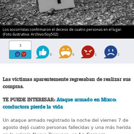
Los socorristas confirmaron el deceso de cuatro personas en el lugar.
(Foto ilustrativa: Archivo/Soy502)
3
0
0
1
2
Las víctimas aparentemente regresaban de realizar sus
compras.
TE PUEDE INTERESAR:
Ataque armado en Mixco:
conductora pierde la vida
Un ataque armado registrado la noche del viernes 7 de
agosto dejó cuatro personas fallecidas y una más herida