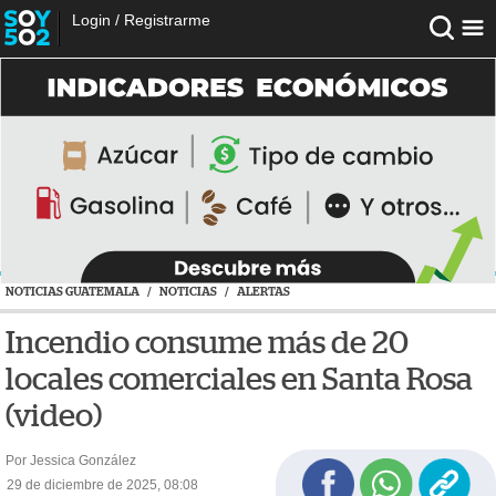
Login
/
Registrarme
NOTICIAS GUATEMALA
/
NOTICIAS
/
ALERTAS
Incendio consume más de 20
locales comerciales en Santa Rosa
(video)
Por Jessica González
29 de diciembre de 2025, 08:08