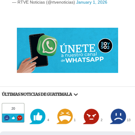
— RTVE Noticias (@rtvenoticias)
January 1, 2026
ÚLTIMAS NOTICIAS DE GUATEMALA
20
4
1
2
13