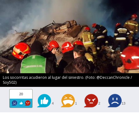
Los socorritas acudieron al lugar del siniestro. (Foto: @DeccanChronicle /
Soy502)
20
4
1
2
13