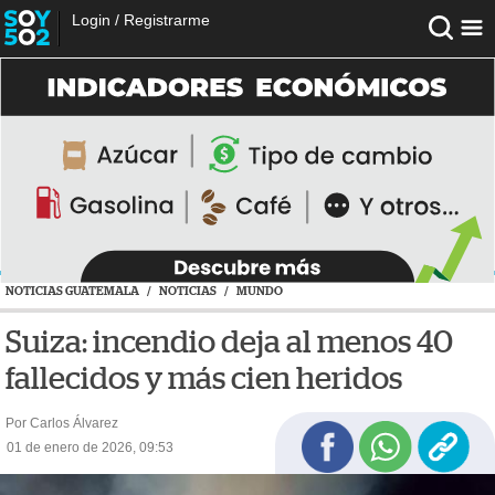
Login
/
Registrarme
NOTICIAS GUATEMALA
/
NOTICIAS
/
MUNDO
Suiza: incendio deja al menos 40
fallecidos y más cien heridos
Por Carlos Álvarez
01 de enero de 2026, 09:53