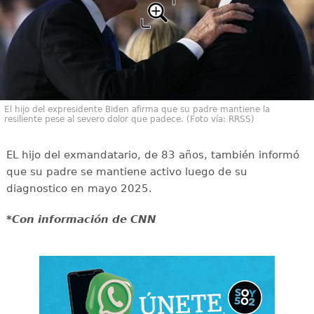
El hijo del expresidente Biden afirma que su padre mantiene la
resiliente pese al severo dolor que padece. (Foto vía: RRSS)
EL hijo del exmandatario, de 83 años, también informó
que su padre se mantiene activo luego de su
diagnostico en mayo 2025.
*Con información de CNN