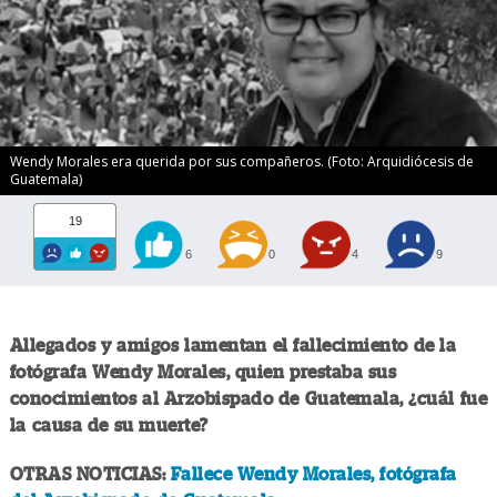
Wendy Morales era querida por sus compañeros. (Foto: Arquidiócesis de
Guatemala)
19
6
0
4
9
Allegados y amigos lamentan el fallecimiento de la
fotógrafa Wendy Morales, quien prestaba sus
conocimientos al Arzobispado de Guatemala, ¿cuál fue
la causa de su muerte?
OTRAS NOTICIAS:
Fallece Wendy Morales, fotógrafa