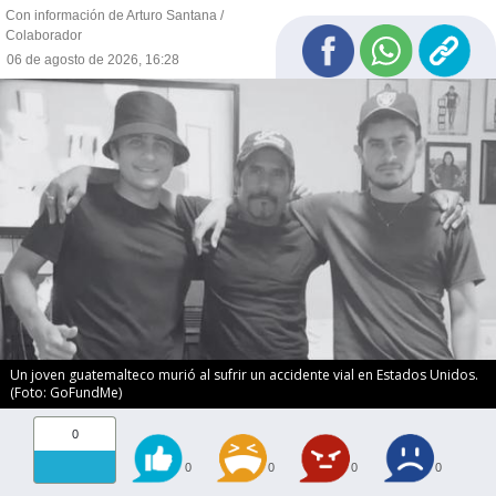
Con información de Arturo Santana /
Colaborador
06 de agosto de 2026, 16:28
Un joven guatemalteco murió al sufrir un accidente vial en Estados Unidos.
(Foto: GoFundMe)
0
0
0
0
0