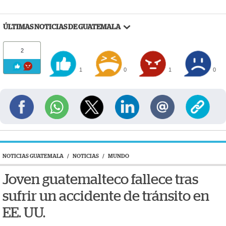
ÚLTIMAS NOTICIAS DE GUATEMALA
2
1
0
1
0
NOTICIAS GUATEMALA
/
NOTICIAS
/
MUNDO
Joven guatemalteco fallece tras
sufrir un accidente de tránsito en
EE. UU.