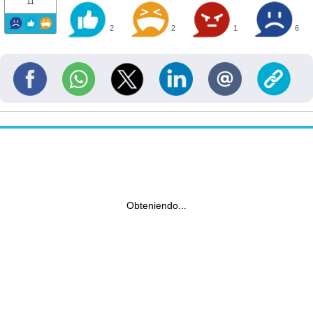
11
2
2
1
6
Obteniendo...