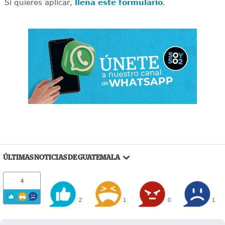
Si quieres aplicar,
llena este formulario
.
ÚLTIMAS NOTICIAS DE GUATEMALA
4
2
1
0
1