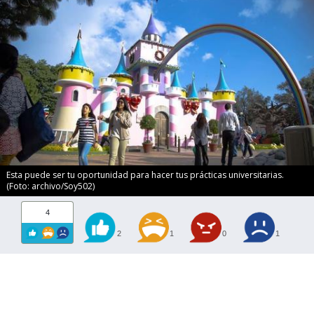
Esta puede ser tu oportunidad para hacer tus prácticas universitarias.
(Foto: archivo/Soy502)
4
2
1
0
1