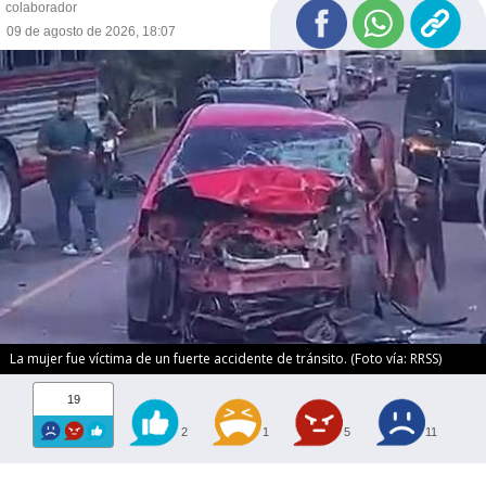
colaborador
09 de agosto de 2026, 18:07
La mujer fue víctima de un fuerte accidente de tránsito. (Foto vía: RRSS)
19
2
1
5
11