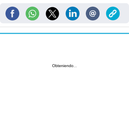
Obteniendo...