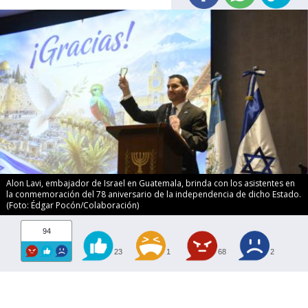
Alon Lavi, embajador de Israel en Guatemala, brinda con los asistentes en
la conmemoración del 78 aniversario de la independencia de dicho Estado.
(Foto: Édgar Pocón/Colaboración)
94
23
1
68
2