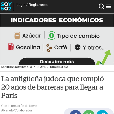
Login
/
Registrarme
NOTICIAS GUATEMALA
/
GUATE
/
ORGULLO502
La antigüeña judoca que rompió
20 años de barreras para llegar a
París
Con información de Kevin
Alvarado/Colaborador