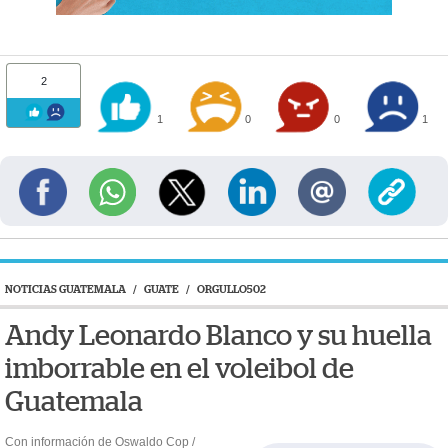
2
1
0
0
1
NOTICIAS GUATEMALA
/
GUATE
/
ORGULLO502
Andy Leonardo Blanco y su huella
imborrable en el voleibol de
Guatemala
Con información de Oswaldo Cop /