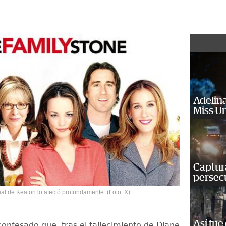
Adelina
Miss U
Captura
persecu
al de Keaton lo afectó profundamente. (Foto: X)
Así fue
onfesado que, tras el fallecimiento de Diane