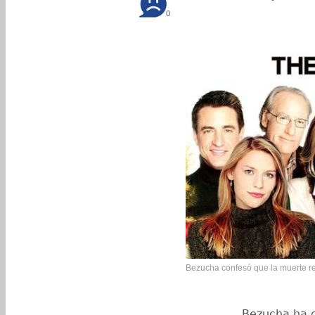
0
Bezucha confesó que la muerte re
Bezucha ha c