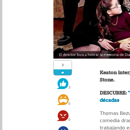
El director busca honrar la memoria de Dia
3
Keaton inter
Stone.
3
DESCUBRE:
décadas
0
Thomas Bezuch
0
comedia dra
trabajando e