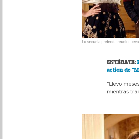
La secuela pretende reunir nuevam
ENTÉRATE:
action de "
"Llevo meses
mientras trab