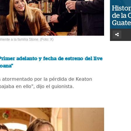
Histor
de la 
Guat
ente a la familia Stone. (Foto: X)
Primer adelanto y fecha de estreno del live
Moana"
 atormentado por la pérdida de Keaton
ajaba en ello", dijo el guionista.