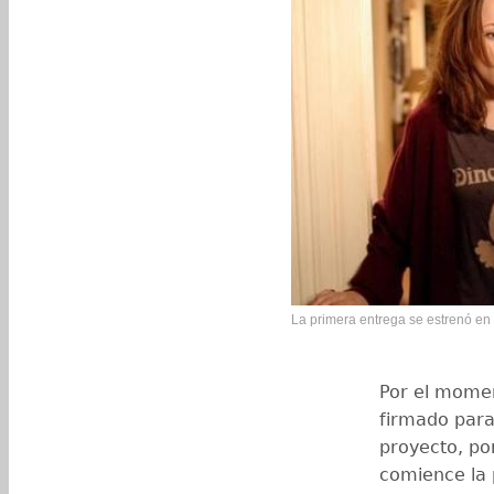
La primera entrega se estrenó en 
Por el momen
firmado para
proyecto, po
comience la 