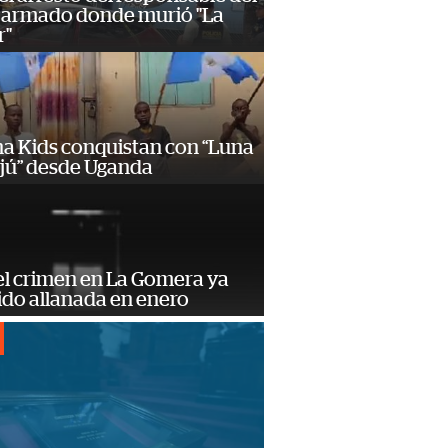
 armado donde murió "La
r"
a Kids conquistan con “Luna
ajú” desde Uganda
el crimen en La Gomera ya
ido allanada en enero