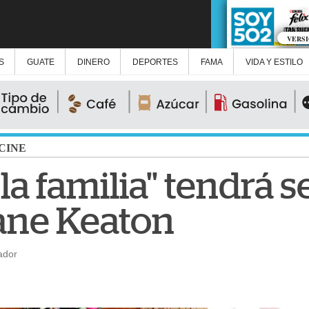
VERS
S
GUATE
DINERO
DEPORTES
FAMA
VIDA Y ESTILO
CINE
 la familia" tendrá 
ane Keaton
ador