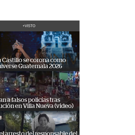
+VISTO
 Castillo se corona como
niverse Guatemala 2026
n a falsos policías tras
ción en Villa Nueva (video)
 el arresto del responsable del