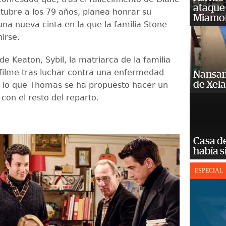
ataque
tubre a los 79 años, planea honrar su
Miamo
una nueva cinta en la que la familia Stone
irse.
de Keaton, Sybil, la matriarca de la familia
l filme tras luchar contra una enfermedad
Nansan
de Xel
r lo que Thomas se ha propuesto hacer un
con el resto del reparto.
Casa d
había s
ESPECIAL