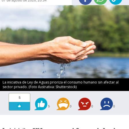
07 de agosto de 2026, 20:34
La iniciativa de Ley de Aguas prioriza el consumo humano sin afectar al
sector privado. (Foto ilustrativa: Shutterstock)
5
5
0
0
0