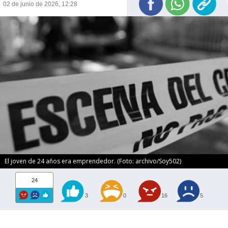
02 de junio de 2026, 12:28
El joven de 24 años era emprendedor. (Foto: archivo/Soy502)
24
3
0
16
5