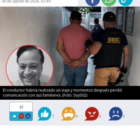
06 de agosto de 2026, 02:44
El conductor habría realizado un viaje y momentos después perdió
comunicación con sus familiares. (Foto: Soy502)
12
7
0
3
2