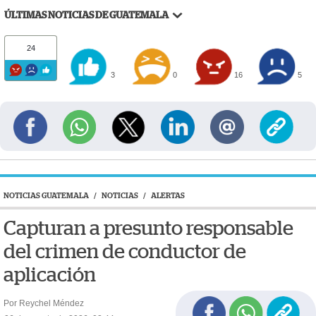
ÚLTIMAS NOTICIAS DE GUATEMALA
24
3
0
16
5
NOTICIAS GUATEMALA
/
NOTICIAS
/
ALERTAS
Capturan a presunto responsable
del crimen de conductor de
aplicación
Por Reychel Méndez