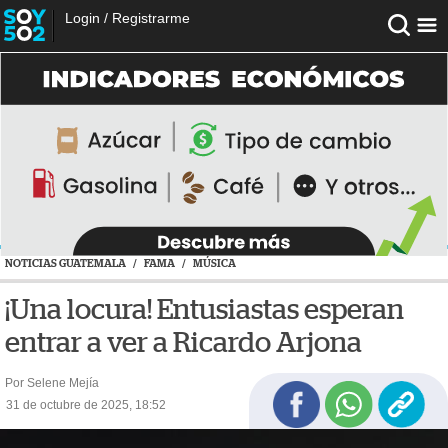
Login
/
Registrarme
NOTICIAS GUATEMALA
/
FAMA
/
MÚSICA
¡Una locura! Entusiastas esperan
entrar a ver a Ricardo Arjona
Por Selene Mejía
31 de octubre de 2025, 18:52