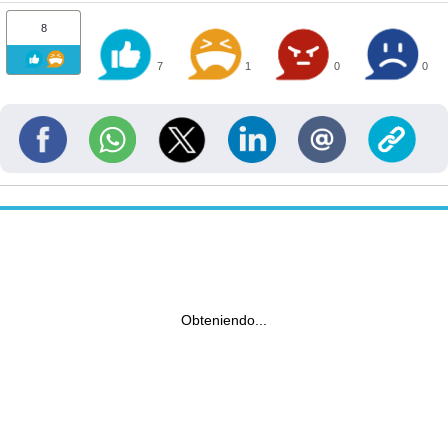
8
7
1
0
0
Obteniendo...