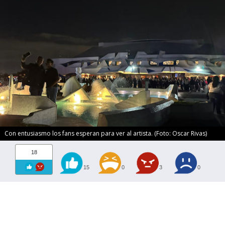
Con entusiasmo los fans esperan para ver al artista. (Foto: Oscar Rivas)
18
15
0
3
0