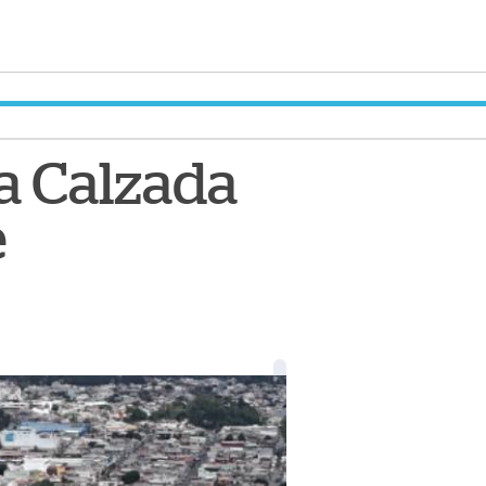
la Calzada
e