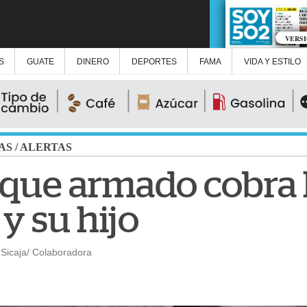
VERS
S
GUATE
DINERO
DEPORTES
FAMA
VIDA Y ESTILO
AS
/
ALERTAS
aque armado cobra l
y su hijo
 Sicaja/ Colaboradora