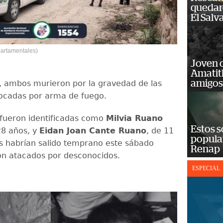
quedaro
El Salv
artamentales)
Joven 
Amatit
amigos
 ambos murieron por la gravedad de las
ocadas por arma de fuego.
 fueron identificadas como
Milvia Ruano
Estos s
28 años, y
Eidan Joan Cante Ruano
, de 11
popula
s habrían salido temprano este sábado
Renap
on atacados por desconocidos.
ESPECIAL