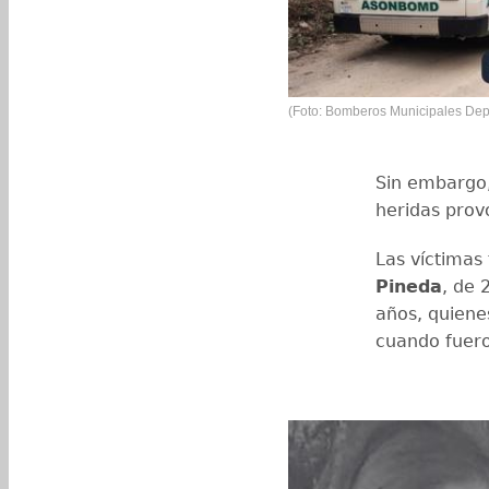
(Foto: Bomberos Municipales Dep
Sin embargo,
heridas prov
Las víctimas
Pineda
, de 
años, quiene
cuando fuer