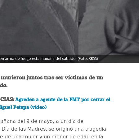
con arma de fuego esta mañana del sábado. (Foto: RRSS)
 murieron juntos tras ser víctimas de un
do.
CIAS:
Agreden a agente de la PMT por cerrar el
iguel Petapa (video)
añana del 9 de mayo, a un día de
 Día de las Madres, se originó una tragedia
te de una mujer y un menor de edad en la