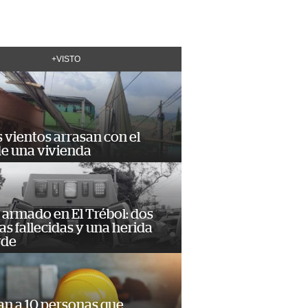
+VISTO
 vientos arrasan con el
de una vivienda
armado en El Trébol: dos
s fallecidas y una herida
rde
an a 10 personas que