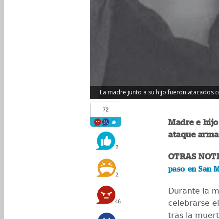
La madre junto a su hijo fueron atacados 
72
Madre e hijo
ataque arma
2
OTRAS NOTI
paso en San M
2
Durante la m
46
celebrarse el
tras la muer