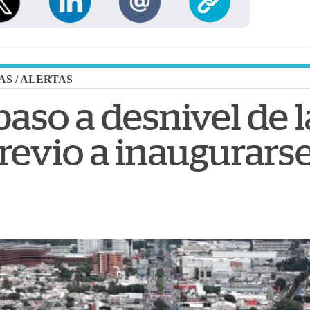
AS
/
ALERTAS
 paso a desnivel de 
revio a inaugurars