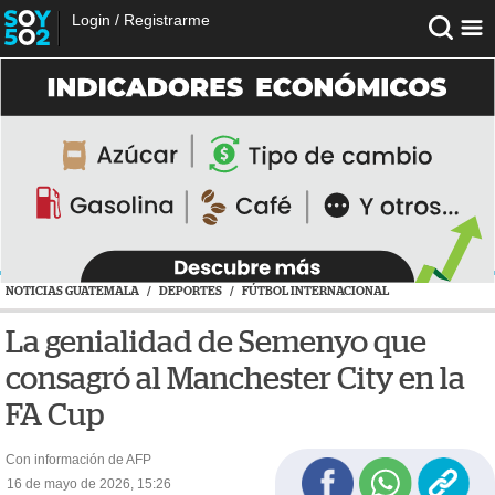
Login
/
Registrarme
NOTICIAS GUATEMALA
/
DEPORTES
/
FÚTBOL INTERNACIONAL
La genialidad de Semenyo que
consagró al Manchester City en la
FA Cup
Con información de AFP
16 de mayo de 2026, 15:26