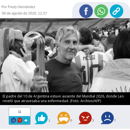
Por Fredy Hernández
08 de agosto de 2026, 12:37
El padre del 10 de Argentina estuvo ausente del Mundial 2026, donde Leo
reveló que atravesaba una enfermedad. (Foto: Archivo/AFP)
11
1
0
3
7