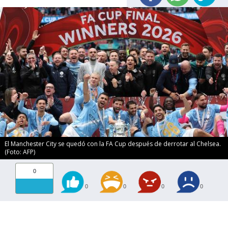
El Manchester City se quedó con la FA Cup después de derrotar al Chelsea.
(Foto: AFP)
0
0
0
0
0