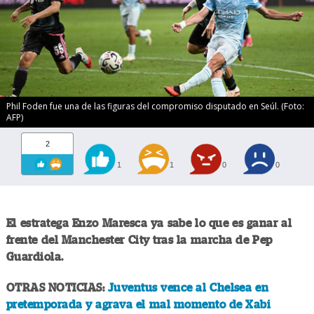
Phil Foden fue una de las figuras del compromiso disputado en Seúl. (Foto:
AFP)
2
1
1
0
0
El estratega Enzo Maresca ya sabe lo que es ganar al
frente del Manchester City tras la marcha de Pep
Guardiola.
OTRAS NOTICIAS:
Juventus vence al Chelsea en
pretemporada y agrava el mal momento de Xabi