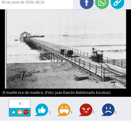
05 de junio de 2026, 08:19
El muelle era de madera. (Foto: Juan Ramón Maldonado Escobar)
5
2
1
1
1