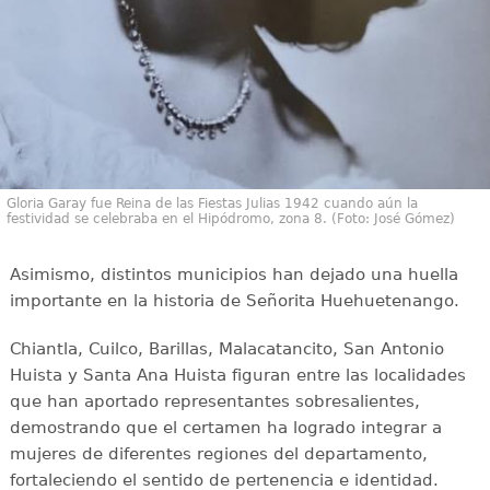
Gloria Garay fue Reina de las Fiestas Julias 1942 cuando aún la
festividad se celebraba en el Hipódromo, zona 8. (Foto: José Gómez)
Asimismo, distintos municipios han dejado una huella
importante en la historia de Señorita Huehuetenango.
Chiantla, Cuilco, Barillas, Malacatancito, San Antonio
Huista y Santa Ana Huista figuran entre las localidades
que han aportado representantes sobresalientes,
demostrando que el certamen ha logrado integrar a
mujeres de diferentes regiones del departamento,
fortaleciendo el sentido de pertenencia e identidad.