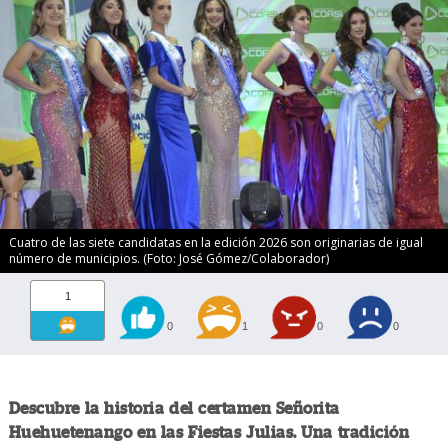
Cuatro de las siete candidatas en la edición 2026 son originarias de igual
número de municipios. (Foto: José Gómez/Colaborador)
1
0
1
0
0
Descubre la historia del certamen Señorita
Huehuetenango en las Fiestas Julias. Una tradición