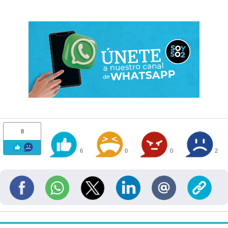
8
6
0
0
2