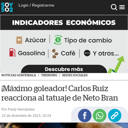
Login
/
Registrarme
NOTICIAS GUATEMALA
/
TRENDING
/
REDES SOCIALES
¡Máximo goleador! Carlos Ruiz
reacciona al tatuaje de Neto Bran
Por Fredy Hernández
22 de diciembre de 2023, 10:24