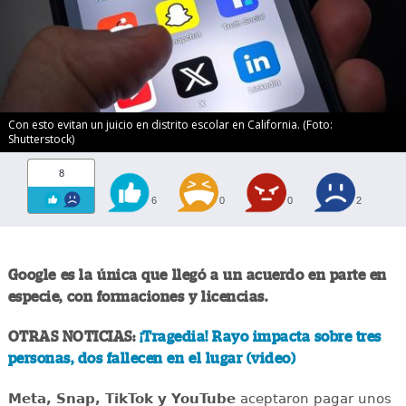
Con esto evitan un juicio en distrito escolar en California. (Foto:
Shutterstock)
8
6
0
0
2
Google es la única que llegó a un acuerdo en parte en
especie, con formaciones y licencias.
OTRAS NOTICIAS:
¡Tragedia! Rayo impacta sobre tres
personas, dos fallecen en el lugar (video)
Meta, Snap, TikTok y YouTube
aceptaron pagar unos