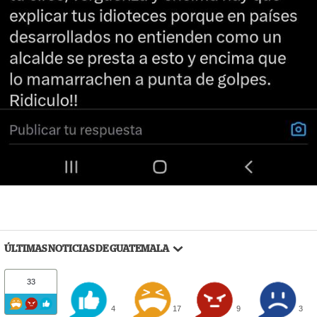
ÚLTIMAS NOTICIAS DE GUATEMALA
33
4
17
9
3