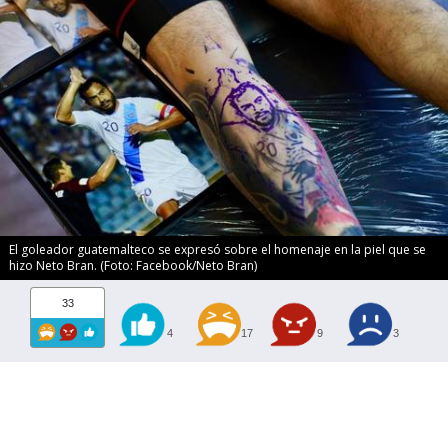
El goleador guatemalteco se expresó sobre el homenaje en la piel que se
hizo Neto Bran. (Foto: Facebook/Neto Bran)
33
4
17
9
3