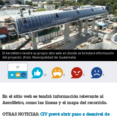
El AeroMetro tendrá su propio sitio web en donde se brindará información
del proyecto. (Foto: Municipalidad de Guatemala)
27
14
5
3
5
En el sitio web se tendrá información relevante al
AeroMetro, como las líneas y el mapa del recorrido.
OTRAS NOTICIAS:
CIV prevé abrir paso a desnivel de