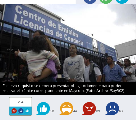
El nuevo requisito se deberá presentar obligatoriamente para poder
realizar el trámite correspondiente en Maycom. (Foto: Archivo/Soy502)
254
58
44
89
63