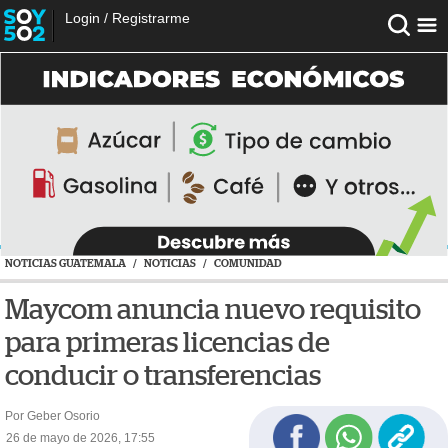
Login
/
Registrarme
NOTICIAS GUATEMALA
/
NOTICIAS
/
COMUNIDAD
Maycom anuncia nuevo requisito
para primeras licencias de
conducir o transferencias
Por Geber Osorio
26 de mayo de 2026, 17:55