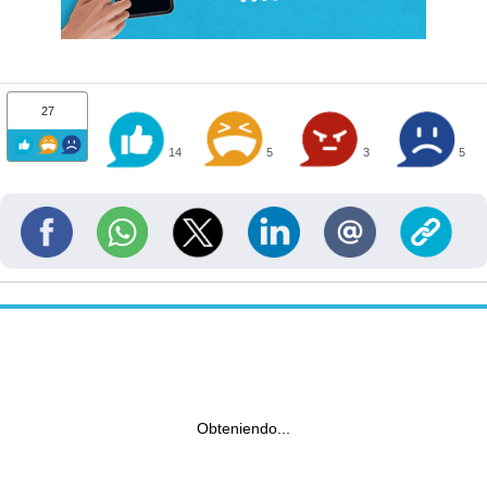
27
14
5
3
5
Obteniendo...