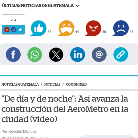
ÚLTIMAS NOTICIAS DE GUATEMALA
254
58
44
89
63
NOTICIAS GUATEMALA
/
NOTICIAS
/
COMUNIDAD
"De día y de noche": Así avanza la
construcción del AeroMetro en la
ciudad (video)
Por Reychel Méndez